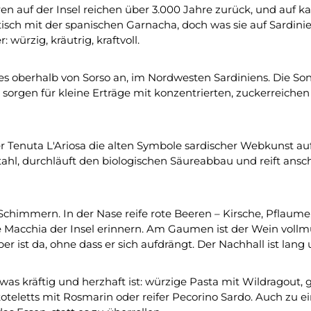
ren auf der Insel reichen über 3.000 Jahre zurück, und auf 
dentisch mit der spanischen Garnacha, doch was sie auf Sard
würzig, kräutrig, kraftvoll.
es oberhalb von Sorso an, im Nordwesten Sardiniens. Die Son
sorgen für kleine Erträge mit konzentrierten, zuckerreiche
der Tenuta L'Ariosa die alten Symbole sardischer Webkunst au
ahl, durchläuft den biologischen Säureabbau und reift ansch
n Schimmern. In der Nase reife rote Beeren – Kirsche, Pflaume
e Macchia der Insel erinnern. Am Gaumen ist der Wein vollm
ist da, ohne dass er sich aufdrängt. Der Nachhall ist lang 
m, was kräftig und herzhaft ist: würzige Pasta mit Wildragou
teletts mit Rosmarin oder reifer Pecorino Sardo. Auch zu ei