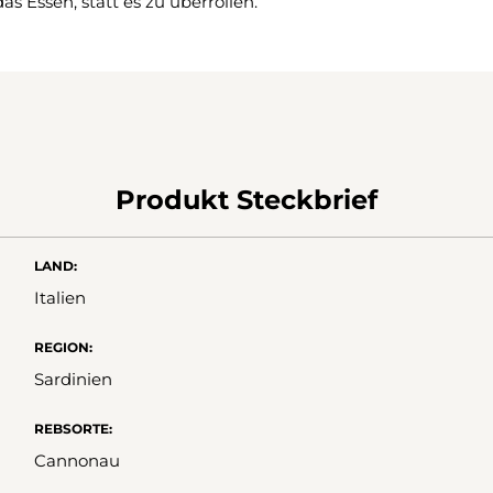
s Essen, statt es zu überrollen.
Produkt Steckbrief
LAND:
Italien
REGION:
Sardinien
REBSORTE:
Cannonau