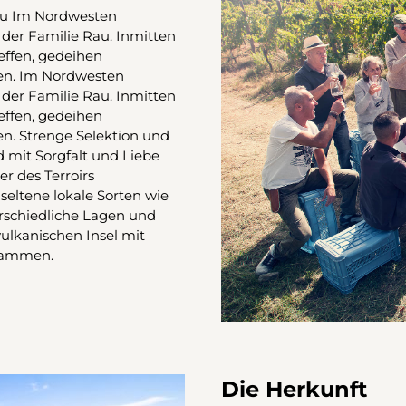
Rau Im Nordwesten
 der Familie Rau. Inmitten
effen, gedeihen
en. Im Nordwesten
 der Familie Rau. Inmitten
effen, gedeihen
n. Strenge Selektion und
d mit Sorgfalt und Liebe
r des Terroirs
eltene lokale Sorten wie
terschiedliche Lagen und
vulkanischen Insel mit
stammen.
Die Herkunft