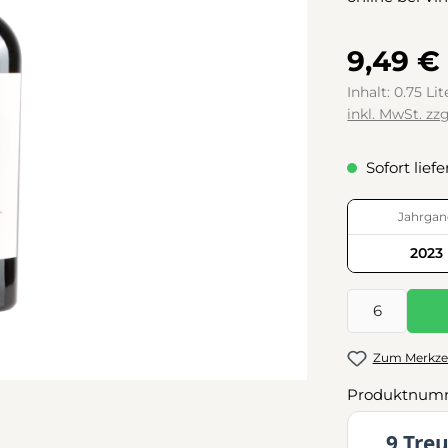
9,49 €
Inhalt:
0.75 Li
inkl. MwSt. zz
Sofort liefe
Jahrgan
2023
Produkt Anzah
Zum Merkzet
Produktnum
9 Tre