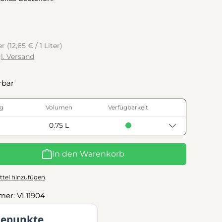
ter
(12,65 € / 1 Liter)
gl. Versand
rbar
g
Volumen
Verfügbarkeit
0.75 L
l: Gib den gewünschten Wert ein oder benutze die Schaltflächen
In den Warenkorb
tel hinzufügen
mer:
VL11904
uepunkte