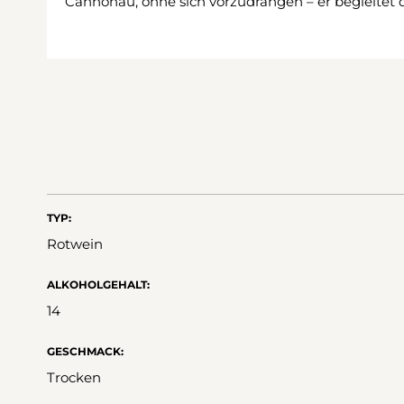
Cannonau, ohne sich vorzudrängen – er begleitet da
TYP:
Rotwein
ALKOHOLGEHALT:
14
GESCHMACK:
Trocken