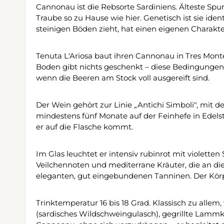
Cannonau ist die Rebsorte Sardiniens. Älteste Spu
Traube so zu Hause wie hier. Genetisch ist sie i
steinigen Böden zieht, hat einen eigenen Charakter: 
Tenuta L'Ariosa baut ihren Cannonau in Tres Mont
Boden gibt nichts geschenkt – diese Bedingungen 
wenn die Beeren am Stock voll ausgereift sind.
Der Wein gehört zur Linie „Antichi Simboli", mit 
mindestens fünf Monate auf der Feinhefe in Edelst
er auf die Flasche kommt.
Im Glas leuchtet er intensiv rubinrot mit violette
Veilchennoten und mediterrane Kräuter, die an di
eleganten, gut eingebundenen Tanninen. Der Körper 
Trinktemperatur 16 bis 18 Grad. Klassisch zu alle
(sardisches Wildschweingulasch), gegrillte Lammko