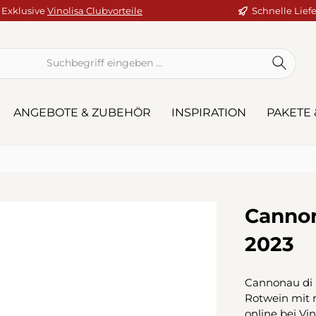
Exklusive
Vinolisa Clubvorteile
Schnelle Lief
ANGEBOTE & ZUBEHÖR
INSPIRATION
PAKETE 
Canno
2023
Cannonau di 
Rotwein mit r
online bei Vin