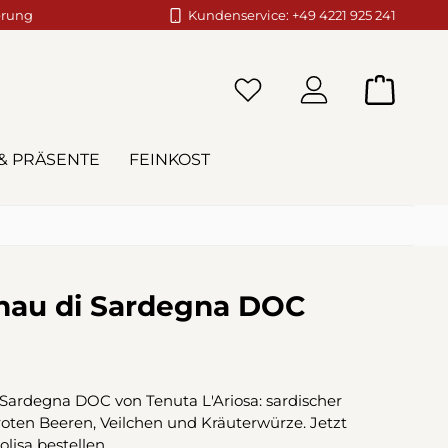
erung
Kundenservice: +49 4221 925 241
Warenko
& PRÄSENTE
FEINKOST
nau di Sardegna DOC
Sardegna DOC von Tenuta L'Ariosa: sardischer
oten Beeren, Veilchen und Kräuterwürze. Jetzt
olisa bestellen.