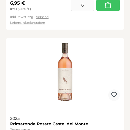
Regulärer Preis:
6,95 €
0.75 l
(9,27 € / 1 l)
inkl. Mwst. zzgl.
Versand
Lebensmittelangaben
2025
Primaronda Rosato Castel del Monte
Torrevento