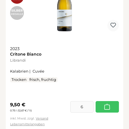
2023
Critone Bianco
Librandi
Kalabrien |
Cuvée
Trocken
frisch, fruchtig
Regulärer Preis:
9,50 €
0.75 l
(12,67 € / 1 l)
inkl. Mwst. zzgl.
Versand
Lebensmittelangaben