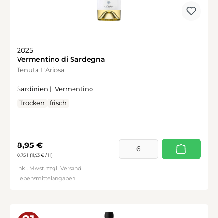
2025
Vermentino di Sardegna
Tenuta L'Ariosa
Sardinien |
Vermentino
Trocken
frisch
Regulärer Preis:
8,95 €
0.75 l
(11,93 € / 1 l)
inkl. Mwst. zzgl.
Versand
Lebensmittelangaben