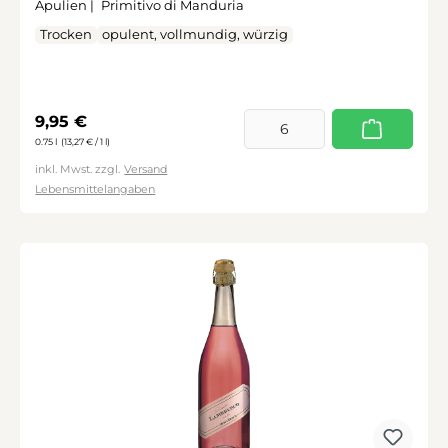
Apulien |
Primitivo di Manduria
Trocken
opulent, vollmundig, würzig
Regulärer Preis:
9,95 €
0.75 l
(13,27 € / 1 l)
inkl. Mwst. zzgl.
Versand
Lebensmittelangaben