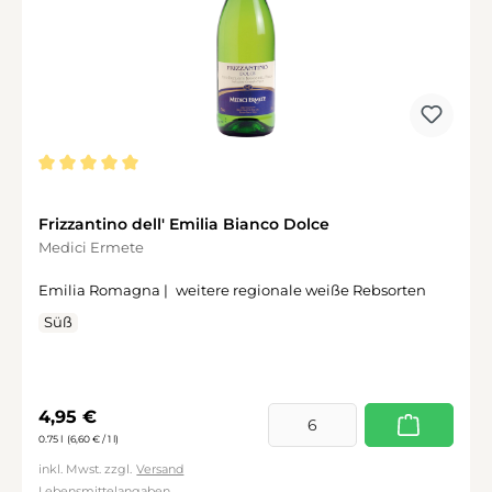
Durchschnittliche Bewertung von 5 von 5 Sternen
Frizzantino dell' Emilia Bianco Dolce
Medici Ermete
Emilia Romagna |
weitere regionale weiße Rebsorten
Süß
Regulärer Preis:
4,95 €
0.75 l
(6,60 € / 1 l)
inkl. Mwst. zzgl.
Versand
Lebensmittelangaben