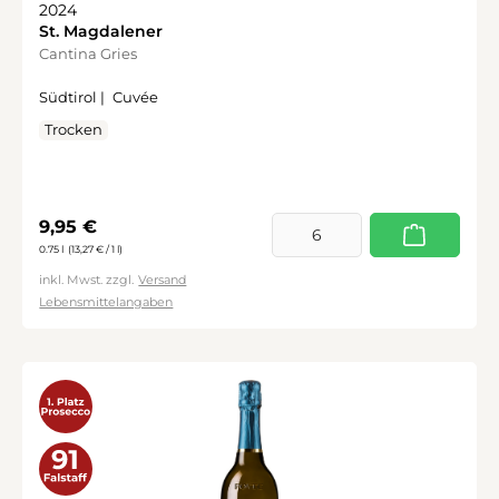
2024
St. Magdalener
Cantina Gries
Südtirol |
Cuvée
Trocken
Regulärer Preis:
9,95 €
0.75 l
(13,27 € / 1 l)
inkl. Mwst. zzgl.
Versand
Lebensmittelangaben