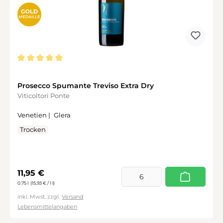
Durchschnittliche Bewertung von 5 von 5 Sternen
Prosecco Spumante Treviso Extra Dry
Viticoltori Ponte
Venetien |
Glera
Trocken
Regulärer Preis:
11,95 €
0.75 l
(15,93 € / 1 l)
inkl. Mwst. zzgl.
Versand
Lebensmittelangaben