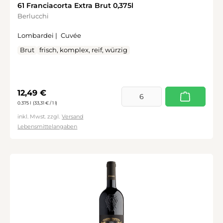
61 Franciacorta Extra Brut 0,375l
Berlucchi
Lombardei |
Cuvée
Brut
frisch, komplex, reif, würzig
Regulärer Preis:
12,49 €
0.375 l
(33,31 € / 1 l)
inkl. Mwst. zzgl.
Versand
Lebensmittelangaben