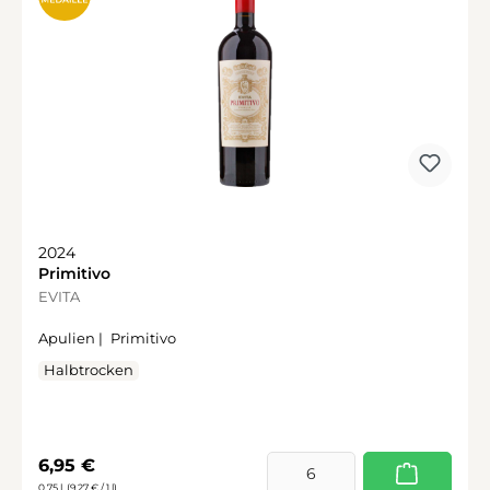
2024
Primitivo
EVITA
Apulien |
Primitivo
Halbtrocken
Regulärer Preis:
6,95 €
0.75 l
(9,27 € / 1 l)