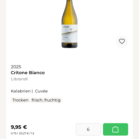
2025
Critone Bianco
Librandi
Kalabrien |
Cuvée
Trocken
frisch, fruchtig
Regulärer Preis:
9,95 €
0.75 l
(13,27 € / 1 l)