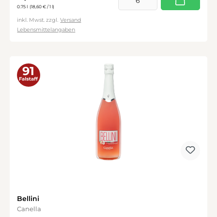
0.75 l
(18,60 € / 1 l)
inkl. Mwst. zzgl.
Versand
Lebensmittelangaben
Bellini
Canella