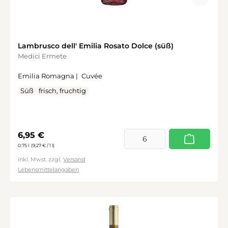
Lambrusco dell' Emilia Rosato Dolce (süß)
Medici Ermete
Emilia Romagna |
Cuvée
Süß
frisch, fruchtig
Regulärer Preis:
6,95 €
0.75 l
(9,27 € / 1 l)
inkl. Mwst. zzgl.
Versand
Lebensmittelangaben