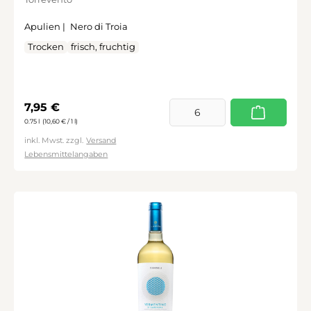
Apulien |
Nero di Troia
Trocken
frisch, fruchtig
Regulärer Preis:
7,95 €
0.75 l
(10,60 € / 1 l)
inkl. Mwst. zzgl.
Versand
Lebensmittelangaben