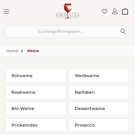
Zum Hauptinhalt springen
War
Home
Weine
Rotweine
Weißweine
Roséweine
Raritäten
Bio-Weine
Dessertweine
Prickelndes
Prosecco