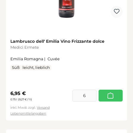
Lambrusco dell‘ Emilia Vino Frizzante dolce
Medici Ermete
Emilia Romagna |
Cuvée
Süß
leicht, lieblich
Regulärer Preis:
6,95 €
0.75 l
(9,27 € / 1 l)
inkl. Mwst. zzgl.
Versand
Lebensmittelangaben