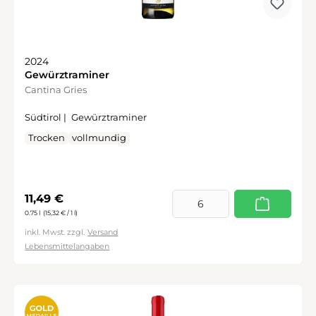
2024
Gewürztraminer
Cantina Gries
Südtirol |
Gewürztraminer
Trocken
vollmundig
Regulärer Preis:
11,49 €
0.75 l
(15,32 € / 1 l)
inkl. Mwst. zzgl.
Versand
Lebensmittelangaben