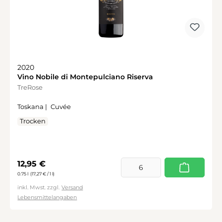
2020
Vino Nobile di Montepulciano Riserva
TreRose
Toskana |
Cuvée
Trocken
Regulärer Preis:
12,95 €
0.75 l
(17,27 € / 1 l)
inkl. Mwst. zzgl.
Versand
Lebensmittelangaben