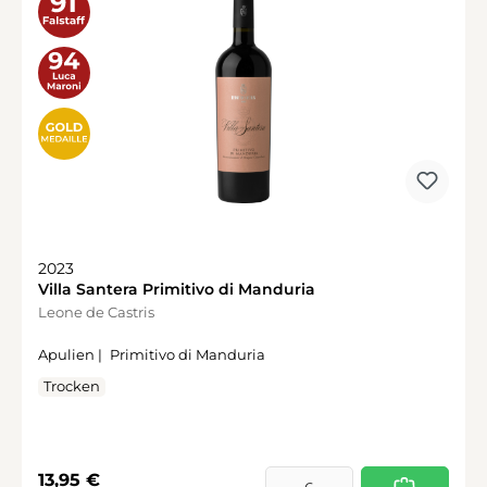
2023
Villa Santera Primitivo di Manduria
Leone de Castris
Apulien |
Primitivo di Manduria
Trocken
Regulärer Preis:
13,95 €