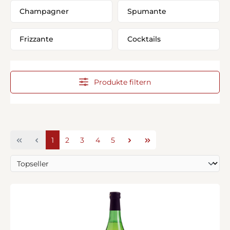
Champagner
Spumante
Frizzante
Cocktails
Produkte filtern
Seite
Seite
Seite
Seite
Seite
1
2
3
4
5