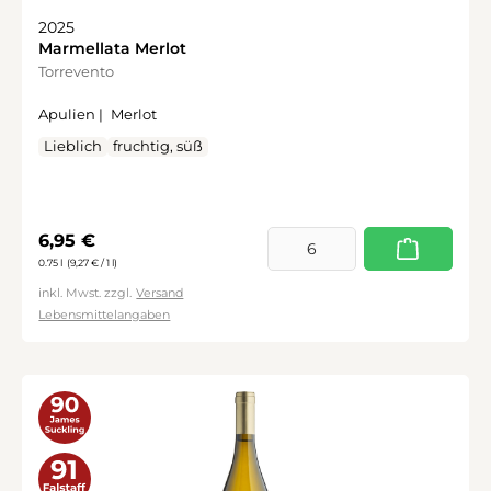
2025
Marmellata Merlot
Torrevento
Apulien |
Merlot
Lieblich
fruchtig, süß
Regulärer Preis:
6,95 €
0.75 l
(9,27 € / 1 l)
inkl. Mwst. zzgl.
Versand
Lebensmittelangaben