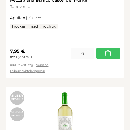
Pezzapiana Bianco Castel del Monte
Torrevento
Apulien |
Cuvée
Trocken
frisch, fruchtig
Regulärer Preis:
7,95 €
0.75 l
(10,60 € / 1 l)
inkl. Mwst. zzgl.
Versand
Lebensmittelangaben