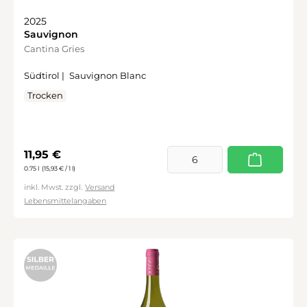
2025
Sauvignon
Cantina Gries
Südtirol |
Sauvignon Blanc
Trocken
Regulärer Preis:
11,95 €
0.75 l
(15,93 € / 1 l)
inkl. Mwst. zzgl.
Versand
Lebensmittelangaben