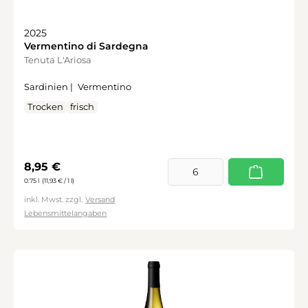
2025
Vermentino di Sardegna
Tenuta L'Ariosa
Sardinien |
Vermentino
Trocken
frisch
Regulärer Preis:
8,95 €
0.75 l
(11,93 € / 1 l)
inkl. Mwst. zzgl.
Versand
Lebensmittelangaben