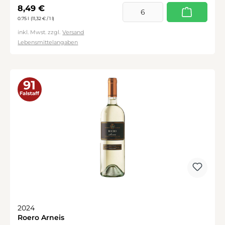
Regulärer Preis:
8,49 €
0.75 l
(11,32 € / 1 l)
inkl. Mwst. zzgl.
Versand
Lebensmittelangaben
2024
Roero Arneis