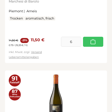
Marchesi di Barolo
Piemont |
Arneis
Trocken
aromatisch, frisch
Verkaufspreis:
Regulärer Preis:
11,50 €
14,50 €
-21%
0.75 l
(15,33 € / 1 l)
inkl. Mwst. zzgl.
Versand
Lebensmittelangaben