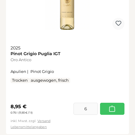
2025
Pinot Grigio Puglia IGT
Oro Antico
Apulien |
Pinot Grigio
Trocken
ausgewogen, frisch
Regulärer Preis:
8,95 €
0.75 l
(11,93 € / 1 l)
inkl. Mwst. zzgl.
Versand
Lebensmittelangaben