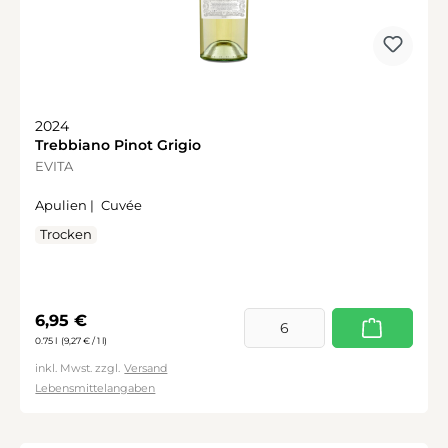
2024
Trebbiano Pinot Grigio
EVITA
Apulien |
Cuvée
Trocken
Regulärer Preis:
6,95 €
0.75 l
(9,27 € / 1 l)
inkl. Mwst. zzgl.
Versand
Lebensmittelangaben