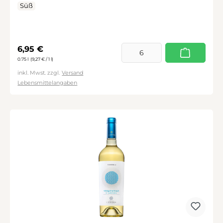
Süß
Regulärer Preis:
6,95 €
0.75 l
(9,27 € / 1 l)
inkl. Mwst. zzgl.
Versand
Lebensmittelangaben