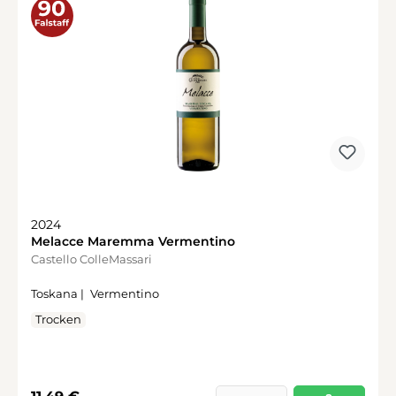
2024
Melacce Maremma Vermentino
Castello ColleMassari
Toskana |
Vermentino
Trocken
Regulärer Preis:
11,49 €