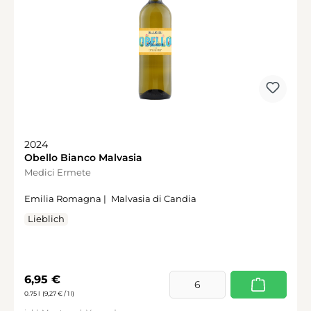
2024
Obello Bianco Malvasia
Medici Ermete
Emilia Romagna |
Malvasia di Candia
Lieblich
Regulärer Preis:
6,95 €
0.75 l
(9,27 € / 1 l)