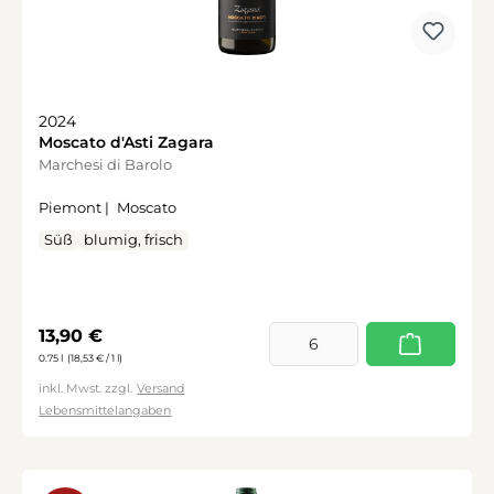
2024
Moscato d'Asti Zagara
Marchesi di Barolo
Piemont |
Moscato
Süß
blumig, frisch
Regulärer Preis:
13,90 €
0.75 l
(18,53 € / 1 l)
inkl. Mwst. zzgl.
Versand
Lebensmittelangaben