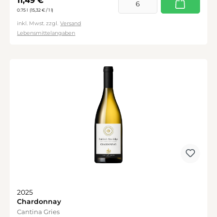
0.75 l
(15,32 € / 1 l)
inkl. Mwst. zzgl.
Versand
Lebensmittelangaben
2025
Chardonnay
Cantina Gries