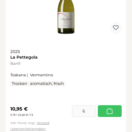
2025
La Pettegola
Banfi
Toskana |
Vermentino
Trocken
aromatisch, frisch
Regulärer Preis:
10,95 €
0.75 l
(14,60 € / 1 l)
inkl. Mwst. zzgl.
Versand
Lebensmittelangaben