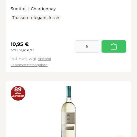
Südtirol |
Chardonnay
Trocken
elegant, frisch
Regulärer Preis:
10,95 €
0.75 l
(14,60 € / 1 l)
inkl. Mwst. zzgl.
Versand
Lebensmittelangaben