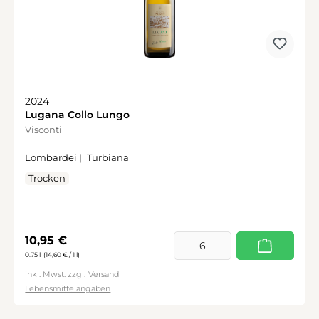
2024
Lugana Collo Lungo
Visconti
Lombardei |
Turbiana
Trocken
Regulärer Preis:
10,95 €
0.75 l
(14,60 € / 1 l)
inkl. Mwst. zzgl.
Versand
Lebensmittelangaben