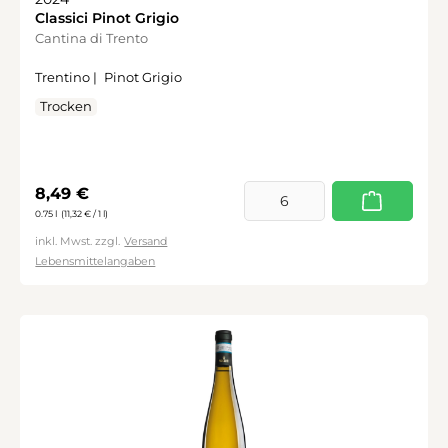
Classici Pinot Grigio
Cantina di Trento
Trentino |
Pinot Grigio
Trocken
Regulärer Preis:
8,49 €
0.75 l
(11,32 € / 1 l)
inkl. Mwst. zzgl.
Versand
Lebensmittelangaben