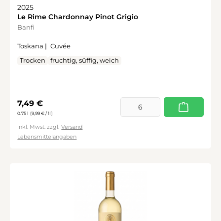
2025
Le Rime Chardonnay Pinot Grigio
Banfi
Toskana |
Cuvée
Trocken
fruchtig, süffig, weich
Regulärer Preis:
7,49 €
0.75 l
(9,99 € / 1 l)
inkl. Mwst. zzgl.
Versand
Lebensmittelangaben