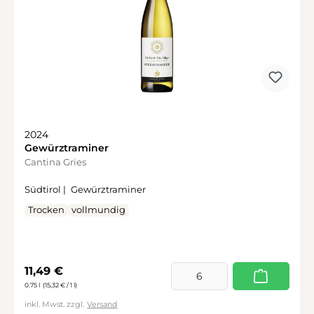
2024
Gewürztraminer
Cantina Gries
Südtirol |
Gewürztraminer
Trocken
vollmundig
Regulärer Preis:
11,49 €
0.75 l
(15,32 € / 1 l)
inkl. Mwst. zzgl.
Versand