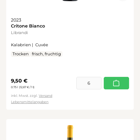
2023
Critone Bianco
Librandi
Kalabrien |
Cuvée
Trocken
frisch, fruchtig
Regulärer Preis:
9,50 €
0.75 l
(12,67 € / 1 l)
inkl. Mwst. zzgl.
Versand
Lebensmittelangaben