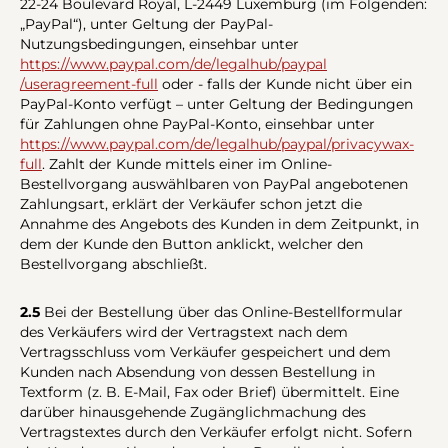
22-24 Boulevard Royal, L-2449 Luxemburg (im Folgenden:
„PayPal“), unter Geltung der PayPal-
Nutzungsbedingungen, einsehbar unter
https://www.paypal.com
/de
/legalhub
/paypal
/useragreement-full
oder - falls der Kunde nicht über ein
PayPal-Konto verfügt – unter Geltung der Bedingungen
für Zahlungen ohne PayPal-Konto, einsehbar unter
https://www.paypal.com
/de
/legalhub
/paypal
/privacywax-
full
. Zahlt der Kunde mittels einer im Online-
Bestellvorgang auswählbaren von PayPal angebotenen
Zahlungsart, erklärt der Verkäufer schon jetzt die
Annahme des Angebots des Kunden in dem Zeitpunkt, in
dem der Kunde den Button anklickt, welcher den
Bestellvorgang abschließt.
2.5
Bei der Bestellung über das Online-Bestellformular
des Verkäufers wird der Vertragstext nach dem
Vertragsschluss vom Verkäufer gespeichert und dem
Kunden nach Absendung von dessen Bestellung in
Textform (z. B. E-Mail, Fax oder Brief) übermittelt. Eine
darüber hinausgehende Zugänglichmachung des
Vertragstextes durch den Verkäufer erfolgt nicht. Sofern