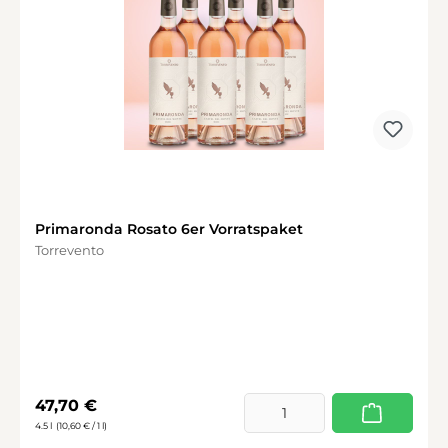
Primaronda Rosato 6er Vorratspaket
Torrevento
Regulärer Preis:
47,70 €
4.5 l
(10,60 € / 1 l)