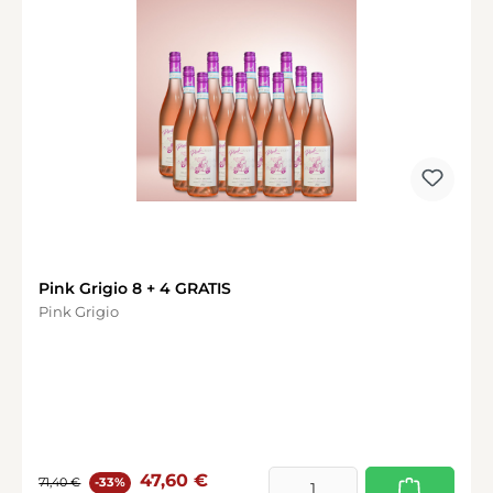
Pink Grigio 8 + 4 GRATIS
Pink Grigio
Verkaufspreis:
Regulärer Preis:
47,60 €
71,40 €
-33%