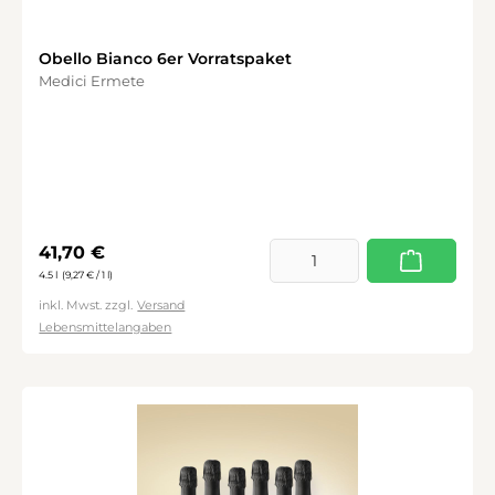
Obello Bianco 6er Vorratspaket
Medici Ermete
Regulärer Preis:
41,70 €
4.5 l
(9,27 € / 1 l)
inkl. Mwst. zzgl.
Versand
Lebensmittelangaben