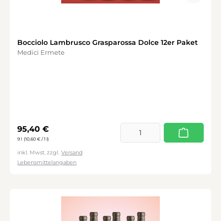
Bocciolo Lambrusco Grasparossa Dolce 12er Paket
Medici Ermete
Regulärer Preis:
95,40 €
9 l
(10,60 € / 1 l)
inkl. Mwst. zzgl.
Versand
Lebensmittelangaben