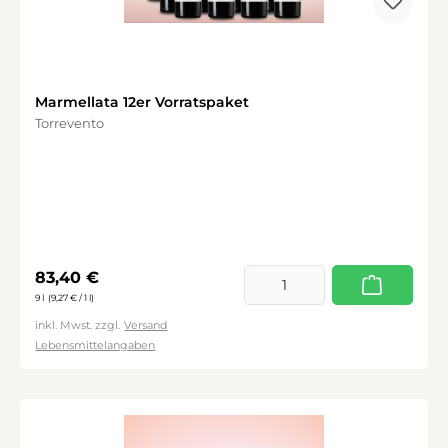
Marmellata 12er Vorratspaket
Torrevento
Regulärer Preis:
83,40 €
9 l
(9,27 € / 1 l)
inkl. Mwst. zzgl.
Versand
Lebensmittelangaben