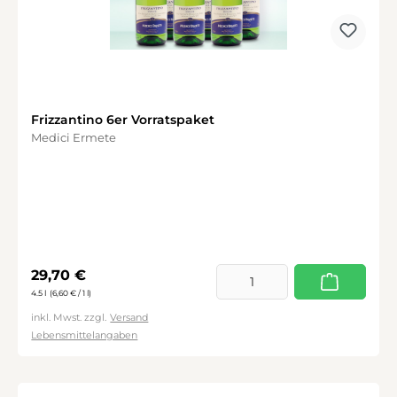
Frizzantino 6er Vorratspaket
Medici Ermete
Regulärer Preis:
29,70 €
4.5 l
(6,60 € / 1 l)
inkl. Mwst. zzgl.
Versand
Lebensmittelangaben