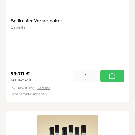
Bellini 6er Vorratspaket
Canella
Regulärer Preis:
59,70 €
4.5 l
(13,27 € / 1 l)
inkl. Mwst. zzgl.
Versand
Lebensmittelangaben