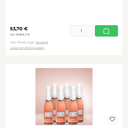
Regulärer Preis:
53,70 €
4.5 l
(11,93 € / 1 l)
inkl. Mwst. zzgl.
Versand
Lebensmittelangaben