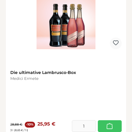
Die ultimative Lambrusco-Box
Medici Ermete
Verkaufspreis:
Regulärer Preis:
25,95 €
28,88 €
-10%
3 l
(8,65 € / 1 l)