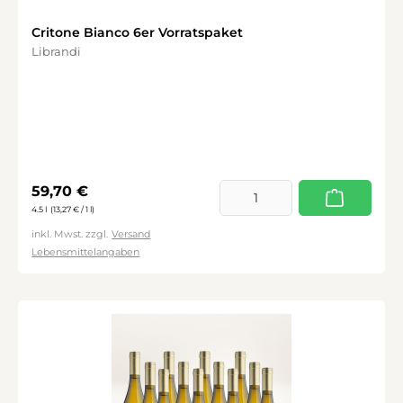
Critone Bianco 6er Vorratspaket
Librandi
Regulärer Preis:
59,70 €
4.5 l
(13,27 € / 1 l)
inkl. Mwst. zzgl.
Versand
Lebensmittelangaben