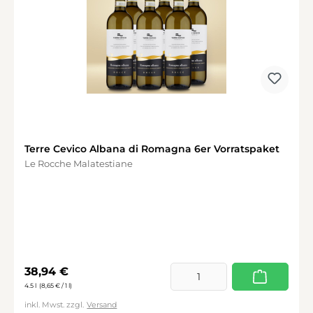
Terre Cevico Albana di Romagna 6er Vorratspaket
Le Rocche Malatestiane
Regulärer Preis:
38,94 €
4.5 l
(8,65 € / 1 l)
inkl. Mwst. zzgl.
Versand