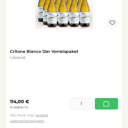
Critone Bianco 12er Vorratspaket
Librandi
Regulärer Preis:
114,00 €
9 l
(12,67 € / 1 l)
inkl. Mwst. zzgl.
Versand
Lebensmittelangaben