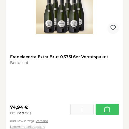
Franciacorta Extra Brut 0,375l 6er Vorratspaket
Berlucchi
Regulärer Preis:
74,94 €
2.25 l
(33,31 € / 1 l)
inkl. Mwst. zzgl.
Versand
Lebensmittelangaben