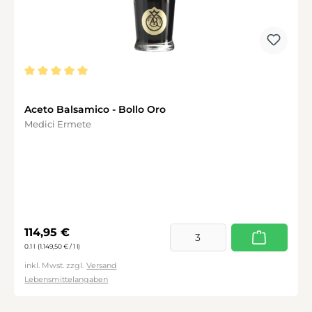
Durchschnittliche Bewertung von 5 von 5 Sternen
Aceto Balsamico - Bollo Oro
Medici Ermete
Regulärer Preis:
114,95 €
0.1 l
(1.149,50 € / 1 l)
inkl. Mwst. zzgl.
Versand
Lebensmittelangaben