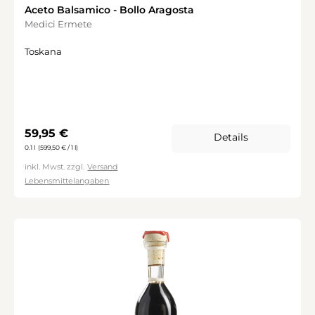
Aceto Balsamico - Bollo Aragosta
Medici Ermete
Toskana
Regulärer Preis:
59,95 €
Details
0.1 l
(599,50 € / 1 l)
inkl. Mwst. zzgl.
Versand
Lebensmittelangaben