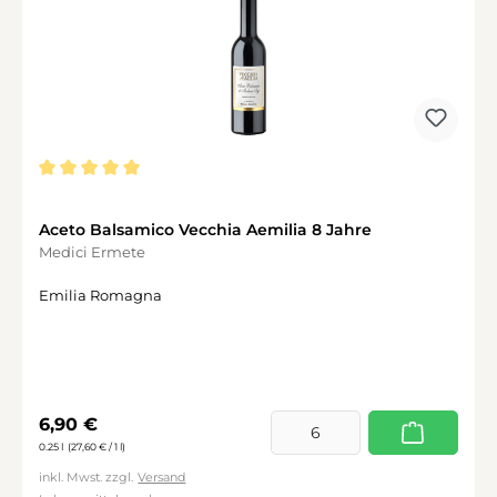
Durchschnittliche Bewertung von 5 von 5 Sternen
Aceto Balsamico Vecchia Aemilia 8 Jahre
Medici Ermete
Emilia Romagna
Regulärer Preis:
6,90 €
0.25 l
(27,60 € / 1 l)
inkl. Mwst. zzgl.
Versand