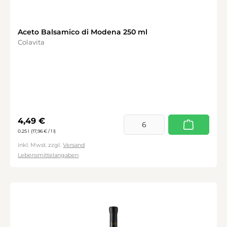
Aceto Balsamico di Modena 250 ml
Colavita
Regulärer Preis:
4,49 €
0.25 l
(17,96 € / 1 l)
inkl. Mwst. zzgl.
Versand
Lebensmittelangaben