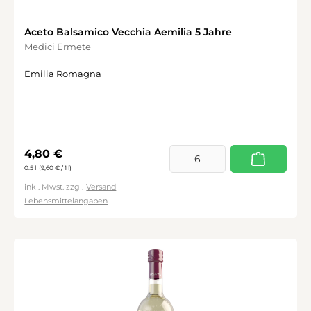
Durchschnittliche Bewertung von 5 von 5 Sternen
Aceto Balsamico Vecchia Aemilia 5 Jahre
Medici Ermete
Emilia Romagna
Regulärer Preis:
4,80 €
0.5 l
(9,60 € / 1 l)
inkl. Mwst. zzgl.
Versand
Lebensmittelangaben