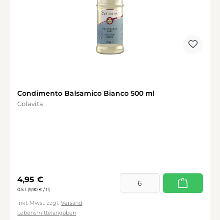
Condimento Balsamico Bianco 500 ml
Colavita
Regulärer Preis:
4,95 €
0.5 l
(9,90 € / 1 l)
inkl. Mwst. zzgl.
Versand
Lebensmittelangaben