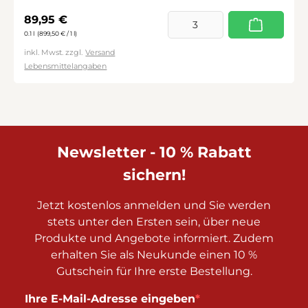
Regulärer Preis:
89,95 €
0.1 l
(899,50 € / 1 l)
inkl. Mwst. zzgl.
Versand
Lebensmittelangaben
Newsletter - 10 % Rabatt
sichern!
Jetzt kostenlos anmelden und Sie werden
stets unter den Ersten sein, über neue
Produkte und Angebote informiert. Zudem
erhalten Sie als Neukunde einen 10 %
Gutschein für Ihre erste Bestellung.
Ihre E-Mail-Adresse eingeben