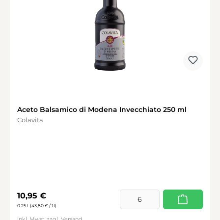
Aceto Balsamico di Modena Invecchiato 250 ml
Colavita
Regulärer Preis:
10,95 €
0.25 l
(43,80 € / 1 l)
inkl. Mwst. zzgl.
Versand