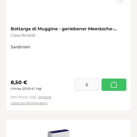
Bottarga di Muggine - geriebener Meeräsche-
Rogen
Casa Rinaldi
Sardinien
Regulärer Preis:
8,50 €
0.04 kg
(212,50 € / 1 kg)
inkl. Mwst. zzgl.
Versand
Lebensmittelangaben