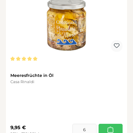
Durchschnittliche Bewertung von 5 von 5 Sternen
Meeresfrüchte in Öl
Casa Rinaldi
Regulärer Preis:
9,95 €