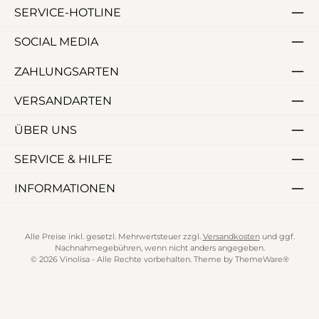
SERVICE-HOTLINE
SOCIAL MEDIA
ZAHLUNGSARTEN
VERSANDARTEN
ÜBER UNS
SERVICE & HILFE
INFORMATIONEN
Alle Preise inkl. gesetzl. Mehrwertsteuer zzgl.
Versandkosten
und ggf.
Nachnahmegebühren, wenn nicht anders angegeben.
© 2026 Vinolisa - Alle Rechte vorbehalten. Theme by
ThemeWare®