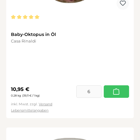
Durchschnittliche Bewertung von 5 von 5 Sternen
Baby-Oktopus in Öl
Casa Rinaldi
Regulärer Preis:
10,95 €
0.28 kg
(39,11 € / 1 kg)
inkl. Mwst. zzgl.
Versand
Lebensmittelangaben