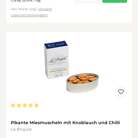
0.28 kg
(35,54 € / 1 kg)
inkl. Mwst. zzgl.
Versand
Lebensmittelangaben
Durchschnittliche Bewertung von 5 von 5 Sternen
Pikante Miesmuscheln mit Knoblauch und Chilli
La Brújula