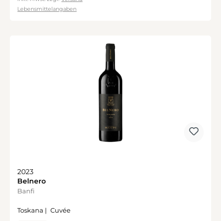
Lebensmittelangaben
2023
Belnero
Banfi
Toskana |
Cuvée