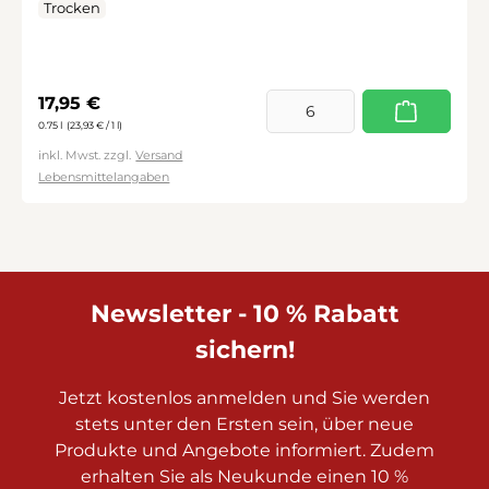
Trocken
Regulärer Preis:
17,95 €
0.75 l
(23,93 € / 1 l)
inkl. Mwst. zzgl.
Versand
Lebensmittelangaben
Newsletter - 10 % Rabatt
sichern!
Jetzt kostenlos anmelden und Sie werden
stets unter den Ersten sein, über neue
Produkte und Angebote informiert. Zudem
erhalten Sie als Neukunde einen 10 %