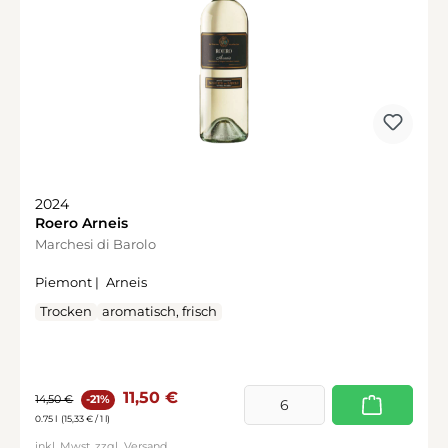
2024
Roero Arneis
Marchesi di Barolo
Piemont |
Arneis
Trocken
aromatisch, frisch
Verkaufspreis:
Regulärer Preis:
11,50 €
14,50 €
-21%
0.75 l
(15,33 € / 1 l)
inkl. Mwst. zzgl.
Versand