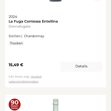
2024
La Fuga Contessa Entellina
Donnafugata
Sizilien |
Chardonnay
Trocken
Regulärer Preis:
15,49 €
Details
inkl. Mwst. zzgl.
Versand
Lebensmittelangaben