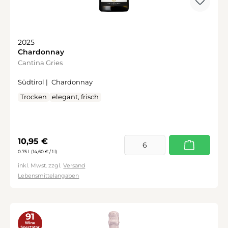
2025
Chardonnay
Cantina Gries
Südtirol |
Chardonnay
Trocken
elegant, frisch
Regulärer Preis:
10,95 €
0.75 l
(14,60 € / 1 l)
inkl. Mwst. zzgl.
Versand
Lebensmittelangaben