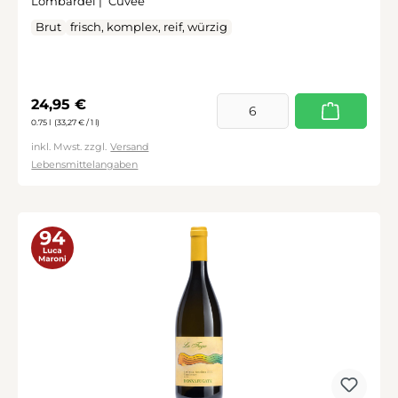
Lombardei |
Cuvée
Brut
frisch, komplex, reif, würzig
Regulärer Preis:
24,95 €
0.75 l
(33,27 € / 1 l)
inkl. Mwst. zzgl.
Versand
Lebensmittelangaben