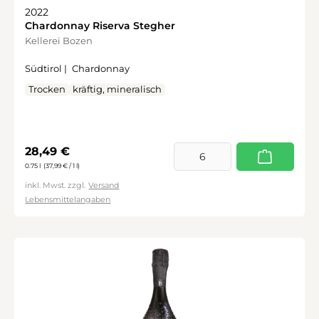
2022
Chardonnay Riserva Stegher
Kellerei Bozen
Südtirol |
Chardonnay
Trocken
kräftig, mineralisch
Regulärer Preis:
28,49 €
0.75 l
(37,99 € / 1 l)
inkl. Mwst. zzgl.
Versand
Lebensmittelangaben