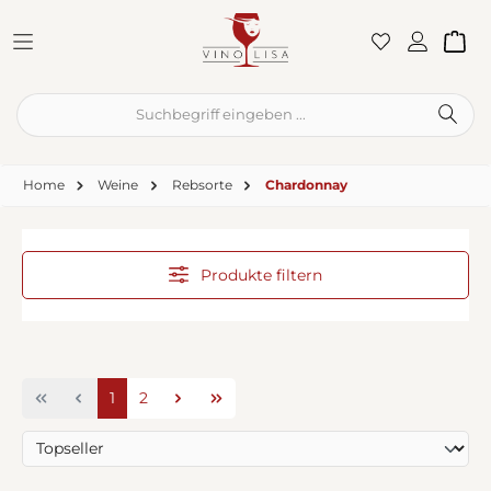
Zum Hauptinhalt springen
War
Home
Weine
Rebsorte
Chardonnay
Produkte filtern
Seite
Seite
1
2