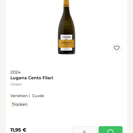
2024
Lugana Cento Filari
Cesari
Venetien |
Cuvée
Trocken
Regulärer Preis:
11,95 €