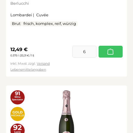
Berlucchi
Lombardei |
Cuvée
Brut
frisch, komplex, reif, würzig
Regulärer Preis:
12,49 €
0.375 l
(33,31 € / 1 l)
inkl. Mwst. zzgl.
Versand
Lebensmittelangaben