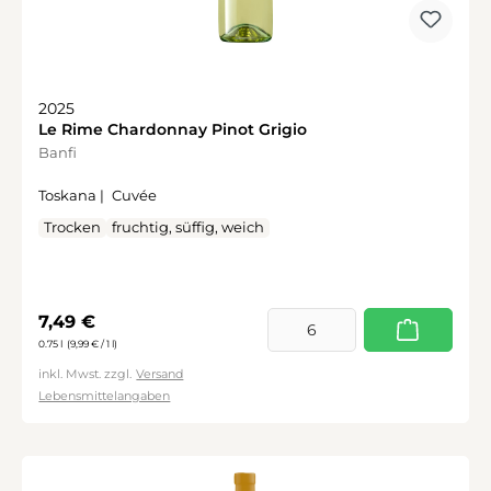
2025
Le Rime Chardonnay Pinot Grigio
Banfi
Toskana |
Cuvée
Trocken
fruchtig, süffig, weich
Regulärer Preis:
7,49 €
0.75 l
(9,99 € / 1 l)
inkl. Mwst. zzgl.
Versand
Lebensmittelangaben