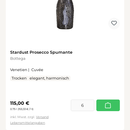
Stardust Prosecco Spumante
Bottega
Venetien |
Cuvée
Trocken
elegant, harmonisch
Regulärer Preis:
115,00 €
0.75 l
(153,33 € / 1 l)
inkl. Mwst. zzgl.
Versand
Lebensmittelangaben