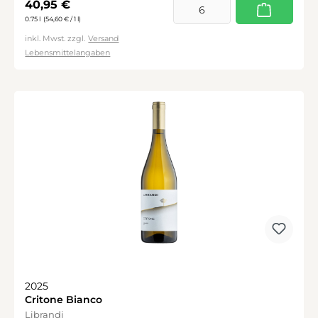
Regulärer Preis:
40,95 €
0.75 l
(54,60 € / 1 l)
inkl. Mwst. zzgl.
Versand
Lebensmittelangaben
2025
Critone Bianco
Librandi