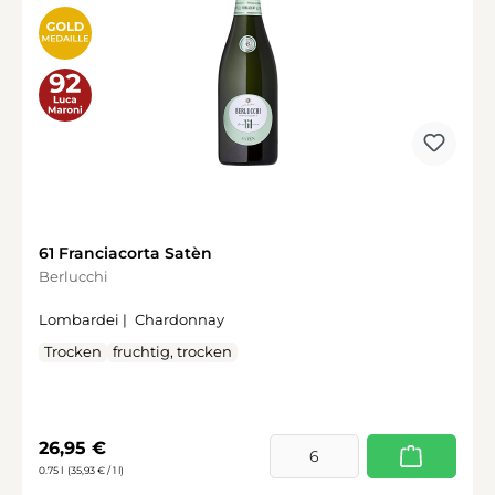
61 Franciacorta Satèn
Berlucchi
Lombardei |
Chardonnay
Trocken
fruchtig, trocken
Regulärer Preis:
26,95 €
0.75 l
(35,93 € / 1 l)