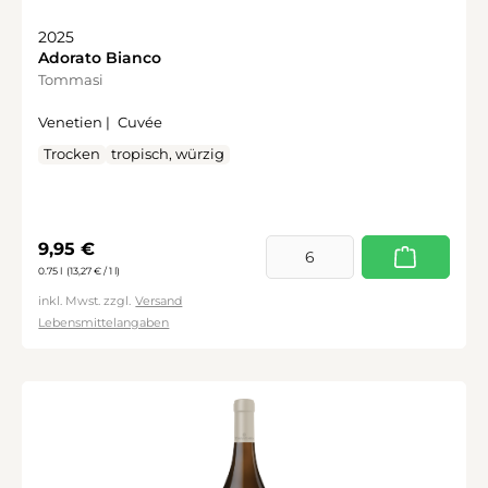
2025
Adorato Bianco
Tommasi
Venetien |
Cuvée
Trocken
tropisch, würzig
Regulärer Preis:
9,95 €
0.75 l
(13,27 € / 1 l)
inkl. Mwst. zzgl.
Versand
Lebensmittelangaben