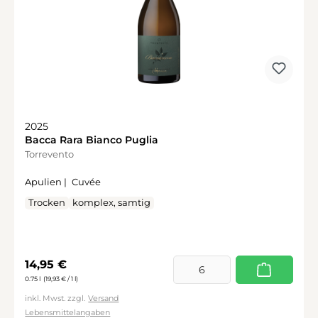
2025
Bacca Rara Bianco Puglia
Torrevento
Apulien |
Cuvée
Trocken
komplex, samtig
Regulärer Preis:
14,95 €
0.75 l
(19,93 € / 1 l)
inkl. Mwst. zzgl.
Versand
Lebensmittelangaben