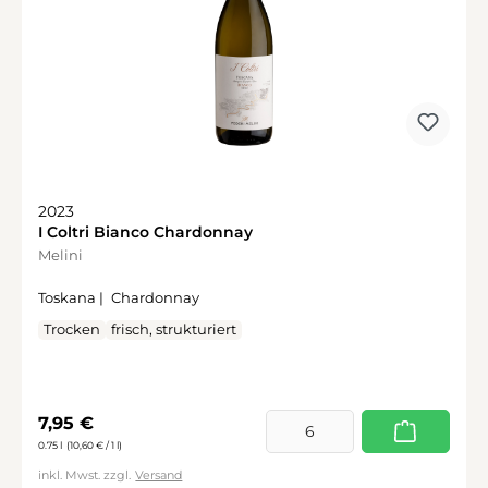
2023
I Coltri Bianco Chardonnay
Melini
Toskana |
Chardonnay
Trocken
frisch, strukturiert
Regulärer Preis:
7,95 €
0.75 l
(10,60 € / 1 l)
inkl. Mwst. zzgl.
Versand