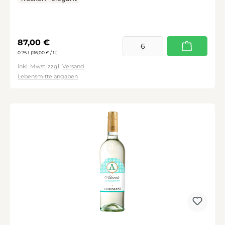
Regulärer Preis:
87,00 €
0.75 l
(116,00 € / 1 l)
inkl. Mwst. zzgl.
Versand
Lebensmittelangaben