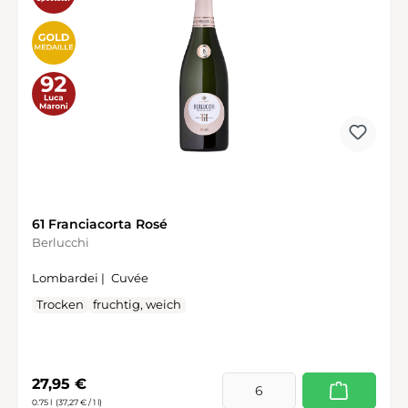
61 Franciacorta Rosé
Berlucchi
Lombardei |
Cuvée
Trocken
fruchtig, weich
Regulärer Preis:
27,95 €
0.75 l
(37,27 € / 1 l)