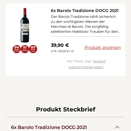
6x Barolo Tradizione DOCG 2021
Der Barolo Tradizione zählt sicherlich
zu den wichtigsten Weinen der
Marchesi di Barolo. Die sorgfältig
selektierten Nebbiolo-Trauben für den...
Regulärer Preis:
39,90 €
Produkt anzeigen
0.75 l
(53,20 € / 1 l)
inkl. Mwst. zzgl.
Versand
Lebensmittelangaben
Produkt Steckbrief
6x Barolo Tradizione DOCG 2021