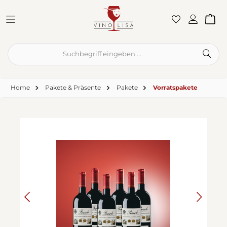
Zum Hauptinhalt springen
War
Home
Pakete & Präsente
Pakete
Vorratspakete
Bildergalerie überspringen