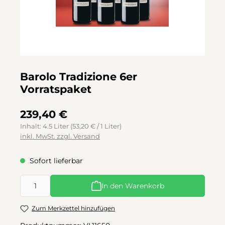
Barolo Tradizione 6er
Vorratspaket
239,40 €
Inhalt:
4.5 Liter
(53,20 € / 1 Liter)
inkl. MwSt. zzgl. Versand
Sofort lieferbar
Produkt Anzahl: Gib den gewünschten Wert ein oder benutze d
In den Warenkorb
Zum Merkzettel hinzufügen