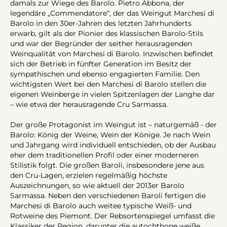
damals zur Wiege des Barolo. Pietro Abbona, der
legendäre „Commendatore“, der das Weingut Marchesi di
Barolo in den 30er-Jahren des letzten Jahrhunderts
erwarb, gilt als der Pionier des klassischen Barolo-Stils
und war der Begründer der seither herausragenden
Weinqualität von Marchesi di Barolo. Inzwischen befindet
sich der Betrieb in fünfter Generation im Besitz der
sympathischen und ebenso engagierten Familie. Den
wichtigsten Wert bei den Marchesi di Barolo stellen die
eigenen Weinberge in vielen Spitzenlagen der Langhe dar
– wie etwa der herausragende Cru Sarmassa.
Der große Protagonist im Weingut ist – naturgemäß - der
Barolo: König der Weine, Wein der Könige. Je nach Wein
und Jahrgang wird individuell entschieden, ob der Ausbau
eher dem traditionellen Profil oder einer moderneren
Stilistik folgt. Die großen Baroli, insbesondere jene aus
den Cru-Lagen, erzielen regelmäßig höchste
Auszeichnungen, so wie aktuell der 2013er Barolo
Sarmassa. Neben den verschiedenen Baroli fertigen die
Marchesi di Barolo auch weitee typische Weiß- und
Rotweine des Piemont. Der Rebsortenspiegel umfasst die
Klassiker der Region, darunter die autochthone weiße