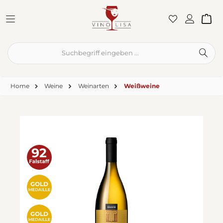
Zum Hauptinhalt springen
War
Home
Weine
Weinarten
Weißweine
Bildergalerie überspringen