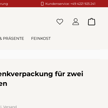
erung
Kundenservice: +49 4221 925 241
Warenko
& PRÄSENTE
FEINKOST
nkverpackung für zwei
en
gl. Versand