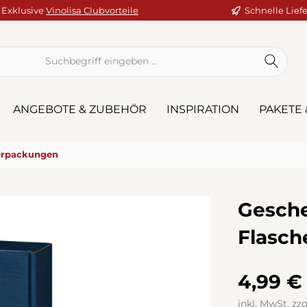
Exklusive
Vinolisa Clubvorteile
Schnelle Lief
ANGEBOTE & ZUBEHÖR
INSPIRATION
PAKETE 
erpackungen
Gesche
Flasch
4,99 €
inkl. MwSt. zz