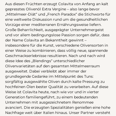
Aus diesen Früchten erzeugt Colavita von Anfang an kalt
gepresstes Olivenöl Extra Vergine – also lange bevor
„Mittelmeer-Diät“ und „French Paradox“ die Stichworte für
eine weltweite Diskussion rund um die gesundheitlichen
Vorzüge einer mediterranen Ernährungsweise liefern.
Große Beharrlichkeit, ausgeprägter Unternehmergeist
und vor allem bedingungslose Passion sorgen dafür, dass
der Name Colavita an Bekanntheit gewinnt –
insbesondere für die Kunst, verschiedene Olivensorten in
einer Weise zu kombinieren, dass völlig neue, spannende
Geschmackserlebnisse resultieren. Nach und nach wird
diese Idee des „Blendings“ unterschiedlicher
Olivenvarietäten auf den gesamten Mittelmeerraum
ausgeweitet. Dabei verbleibt aber immer der
grundlegende Gedanke im Mittelpunkt des Tuns:
sorgfältig ausgewählte Oliven durch kalte Pressung zu
hochfeinen Ölen bester Qualität zu verarbeiten. Auf diese
Weise ist Colavita heute, nach wie vor und in vierter
Generation familiengeführt, zu einem bedeutenden
Unternehmen mit ausgezeichnetem Renommee
avanciert. Die erzeugten Spezialitäten genießen eine hohe
Nachfrage weit über Italien hinaus. Unser Partner versteht