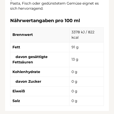
Pasta, Fisch oder gedünstetem Gemüse eignet es
sich hervorragend.
Nährwertangaben pro 100 ml
3378 kJ / 822
Brennwert
kcal
Fett
91 g
davon gesättigte
13 g
Fettsäuren
Kohlenhydrate
0 g
davon Zucker
0 g
Eiweiß
0 g
Salz
0 g