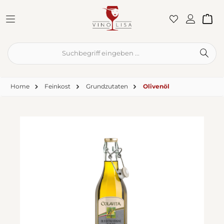
Zum Hauptinhalt springen
War
Home
Feinkost
Grundzutaten
Olivenöl
Bildergalerie überspringen