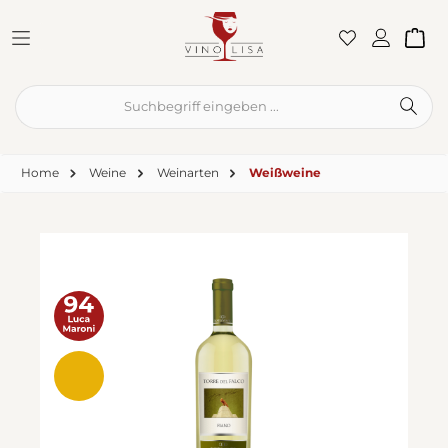
Zum Hauptinhalt springen
War
Home
Weine
Weinarten
Weißweine
Bildergalerie überspringen