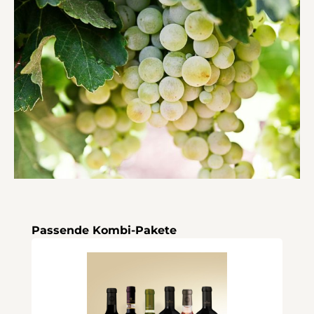
Produktgalerie überspringen
Passende Kombi-Pakete