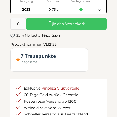
Jahrgang
Volumen
Verfügbarkeit
2023
0.75 L
Produkt Anzahl: Gib den gewünschten Wert ein oder benutze d
In den Warenkorb
Zum Merkzettel hinzufügen
Produktnummer:
VL12135
7 Treuepunkte
insgesamt
Exklusive
Vinolisa Clubvorteile
60 Tage Geld-zurück-Garantie
Kostenloser Versand ab 120€
Weine direkt vom Winzer
Schneller Versand aus Deutschland