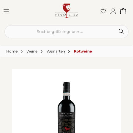
Zum Hauptinhalt springen
War
Home
Weine
Weinarten
Rotweine
Bildergalerie überspringen