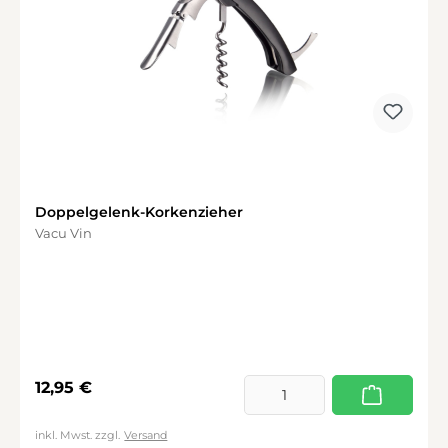
Doppelgelenk-Korkenzieher
Vacu Vin
Regulärer Preis:
12,95 €
inkl. Mwst. zzgl.
Versand