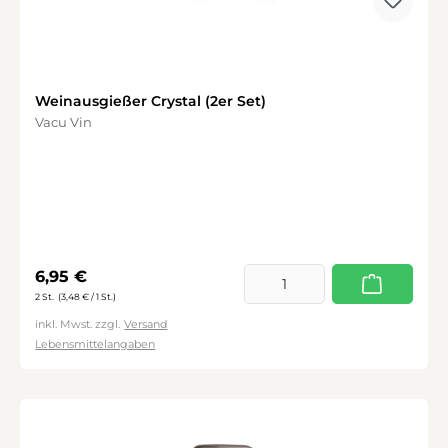
Weinausgießer Crystal (2er Set)
Vacu Vin
Regulärer Preis:
6,95 €
2 St.
(3,48 € / 1 St.)
inkl. Mwst. zzgl.
Versand
Lebensmittelangaben