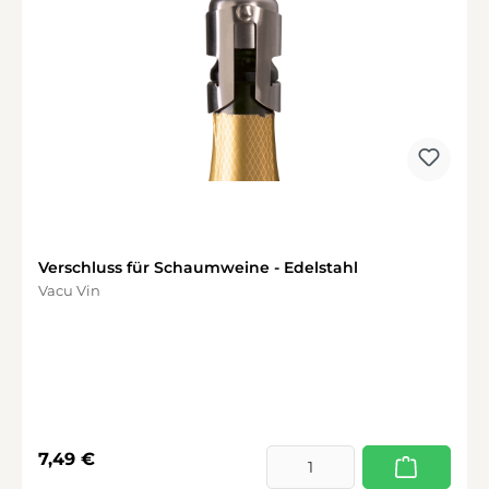
Verschluss für Schaumweine - Edelstahl
Vacu Vin
Regulärer Preis:
7,49 €