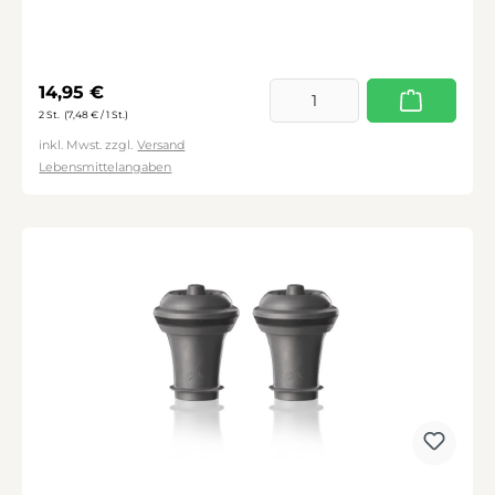
Regulärer Preis:
14,95 €
2 St.
(7,48 € / 1 St.)
inkl. Mwst. zzgl.
Versand
Lebensmittelangaben