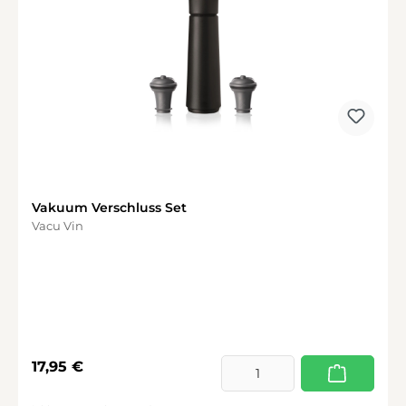
Vakuum Verschluss Set
Vacu Vin
Regulärer Preis:
17,95 €