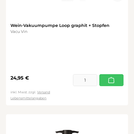
Wein-Vakuumpumpe Loop graphit + Stopfen
Vacu Vin
Regulärer Preis:
24,95 €
inkl. Mwst. zzgl.
Versand
Lebensmittelangaben