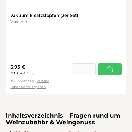
Vakuum Ersatzstopfen (2er Set)
Vacu Vin
Regulärer Preis:
6,95 €
2 St.
(3,48 € / 1 St.)
inkl. Mwst. zzgl.
Versand
Lebensmittelangaben
Inhaltsverzeichnis – Fragen rund um
Weinzubehör & Weingenuss