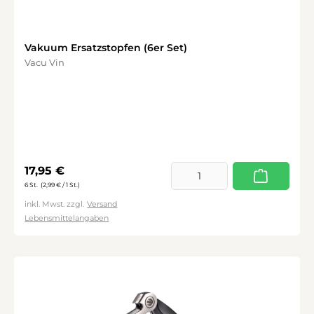
Vakuum Ersatzstopfen (6er Set)
Vacu Vin
Regulärer Preis:
17,95 €
6 St.
(2,99 € / 1 St.)
inkl. Mwst. zzgl.
Versand
Lebensmittelangaben