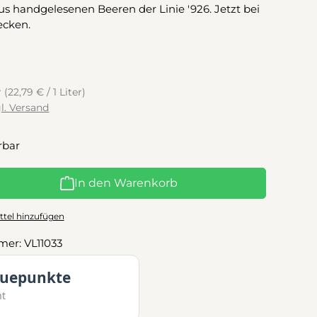
us handgelesenen Beeren der Linie '926. Jetzt bei
ecken.
€
r
(22,79 € / 1 Liter)
gl. Versand
rbar
l: Gib den gewünschten Wert ein oder benutze die Schaltflächen
In den Warenkorb
tel hinzufügen
mer:
VL11033
euepunkte
mt