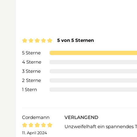
5 von 5 Sternen
Durchschnittliche Bewertung von 5 von 5 Sternen
5 Sterne
4 Sterne
3 Sterne
2 Sterne
1 Stern
Cordemann
VERLANGEND
Unzweifelhaft ein spannendes T
Bewertung mit 5 von 5 Sternen
11. April 2024