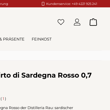
erung
Kundenservice: +49 4221 925 241
Warenko
& PRÄSENTE
FEINKOST
irto di Sardegna Rosso 0,7
(
1
)
liche Bewertung von 5 von 5 Sternen
egna Rosso der Distilleria Rau: sardischer