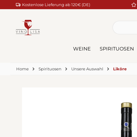
Kostenlose Lieferung ab 120€ (DE)
m Hauptinhalt springen
Zur Suche springen
Zur Hauptnavigation springen
WEINE
SPIRITUOSEN
Home
Spirituosen
Unsere Auswahl
Liköre
Bildergalerie überspringen