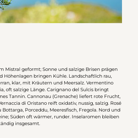
vom Mistral geformt; Sonne und salzige Brisen prägen
d Höhenlagen bringen Kühle. Landschaftlich rau,
terran, klar, mit Kräutern und Meersalz. Vermentino
a, oft salzige Länge. Carignano del Sulcis bringt
nes Tannin. Cannonau (Grenache) liefert rote Frucht,
rnaccia di Oristano reift oxidativ, nussig, salzig. Rosé
 zu Bottarga, Porceddu, Meeresfisch, Fregola. Nord und
weine; Süden oft wärmer, runder. Inselaromen bleiben
tändig insgesamt.