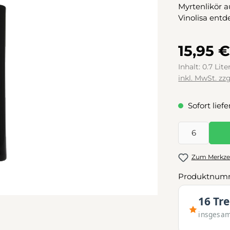
Myrtenlikör a
Vinolisa entd
15,95 
Inhalt:
0.7 Lite
inkl. MwSt. zz
Sofort liefe
Produkt Anzah
Zum Merkzet
Produktnum
16 Tr
insgesa