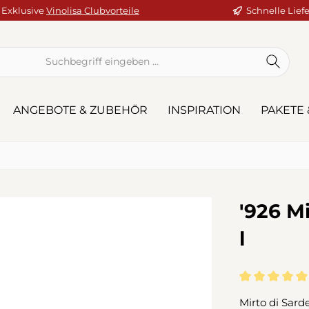
Exklusive
Vinolisa Clubvorteile
Schnelle Lief
ANGEBOTE & ZUBEHÖR
INSPIRATION
PAKETE 
'926 M
l
Durchschnitt
Mirto di Sard