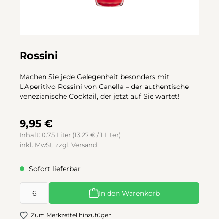
Rossini
Machen Sie jede Gelegenheit besonders mit
L'Aperitivo Rossini von Canella – der authentische
venezianische Cocktail, der jetzt auf Sie wartet!
9,95 €
Inhalt:
0.75 Liter
(13,27 € / 1 Liter)
inkl. MwSt. zzgl. Versand
Sofort lieferbar
Produkt Anzahl: Gib den gewünschten Wert ein oder benutze d
In den Warenkorb
Zum Merkzettel hinzufügen