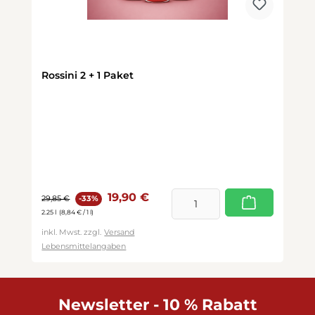
Rossini 2 + 1 Paket
Verkaufspreis:
Regulärer Preis:
19,90 €
29,85 €
-33%
2.25 l
(8,84 € / 1 l)
inkl. Mwst. zzgl.
Versand
Lebensmittelangaben
Newsletter - 10 % Rabatt