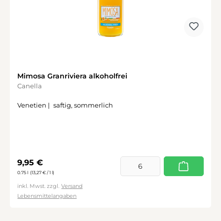
Mimosa Granriviera alkoholfrei
Canella
Venetien |
saftig, sommerlich
Regulärer Preis:
9,95 €
0.75 l
(13,27 € / 1 l)
inkl. Mwst. zzgl.
Versand
Lebensmittelangaben