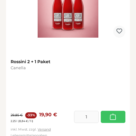
Rossini 2 + 1 Paket
Canella
Verkaufspreis:
Regulärer Preis:
19,90 €
29,85 €
-33%
2.25 l
(8,84 € / 1 l)
inkl. Mwst. zzgl.
Versand
Lebensmittelangaben