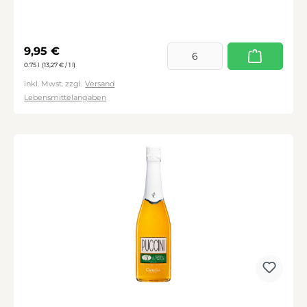
Regulärer Preis:
9,95 €
0.75 l
(13,27 € / 1 l)
inkl. Mwst. zzgl.
Versand
Lebensmittelangaben