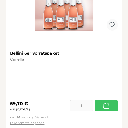
Bellini 6er Vorratspaket
Canella
Regulärer Preis:
59,70 €
4.5 l
(13,27 € / 1 l)
inkl. Mwst. zzgl.
Versand
Lebensmittelangaben