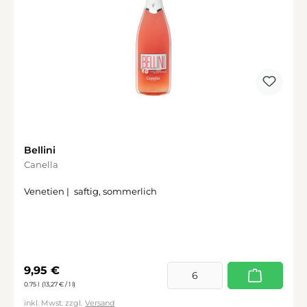
Bellini
Canella
Venetien |
saftig, sommerlich
Regulärer Preis:
9,95 €
0.75 l
(13,27 € / 1 l)
inkl. Mwst. zzgl.
Versand