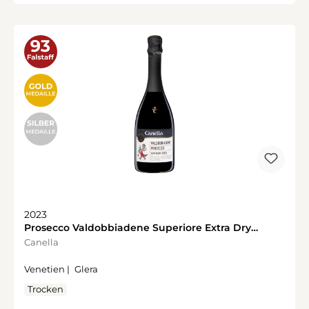
2023
Prosecco Valdobbiadene Superiore Extra Dry
Millesimato
Canella
Venetien |
Glera
Trocken