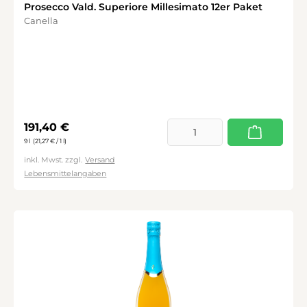
Prosecco Vald. Superiore Millesimato 12er Paket
Canella
Regulärer Preis:
191,40 €
9 l
(21,27 € / 1 l)
inkl. Mwst. zzgl.
Versand
Lebensmittelangaben