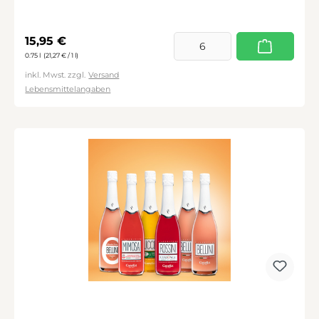
Regulärer Preis:
15,95 €
0.75 l
(21,27 € / 1 l)
inkl. Mwst. zzgl.
Versand
Lebensmittelangaben