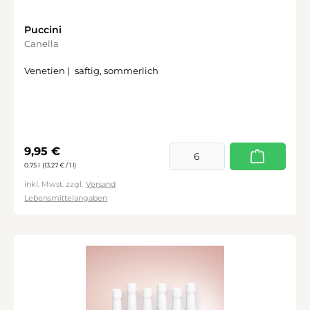
Puccini
Canella
Venetien |
saftig, sommerlich
Regulärer Preis:
9,95 €
0.75 l
(13,27 € / 1 l)
inkl. Mwst. zzgl.
Versand
Lebensmittelangaben