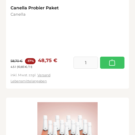
Canella Probier Paket
Canella
Verkaufspreis:
Regulärer Preis:
48,75 €
58,70 €
-17%
4.5 l
(10,83 € / 1 l)
inkl. Mwst. zzgl.
Versand
Lebensmittelangaben