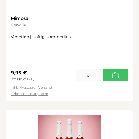
Mimosa
Canella
Venetien |
saftig, sommerlich
Regulärer Preis:
9,95 €
0.75 l
(13,27 € / 1 l)
inkl. Mwst. zzgl.
Versand
Lebensmittelangaben