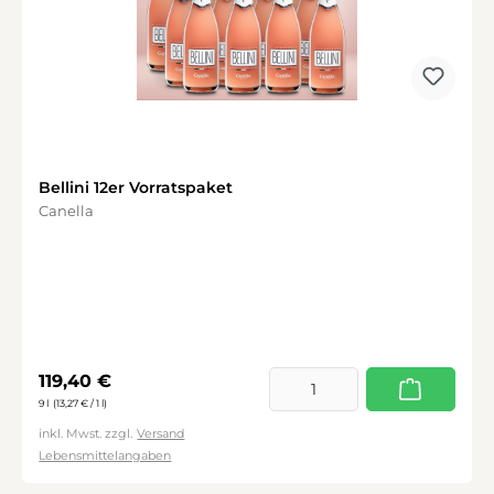
Bellini 12er Vorratspaket
Canella
Regulärer Preis:
119,40 €
9 l
(13,27 € / 1 l)
inkl. Mwst. zzgl.
Versand
Lebensmittelangaben