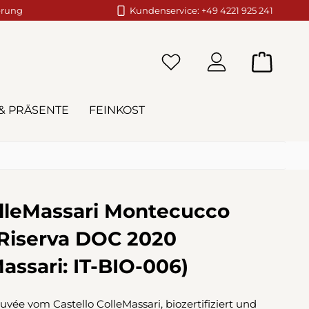
erung
Kundenservice: +49 4221 925 241
Warenko
& PRÄSENTE
FEINKOST
lleMassari Montecucco
Riserva DOC 2020
Massari: IT-BIO-006)
vée vom Castello ColleMassari, biozertifiziert und