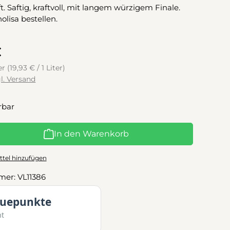
t. Saftig, kraftvoll, mit langem würzigem Finale.
olisa bestellen.
€
ter
(19,93 € / 1 Liter)
gl. Versand
rbar
l: Gib den gewünschten Wert ein oder benutze die Schaltflächen
In den Warenkorb
tel hinzufügen
mer:
VL11386
euepunkte
mt