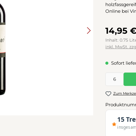
holzfassgereif
Online bei Vin
14,95 
Inhalt:
0.75 Li
inkl. MwSt. zz
Sofort liefe
Produkt Anzah
Zum Merkzet
Produktnum
15 Tr
insgesa