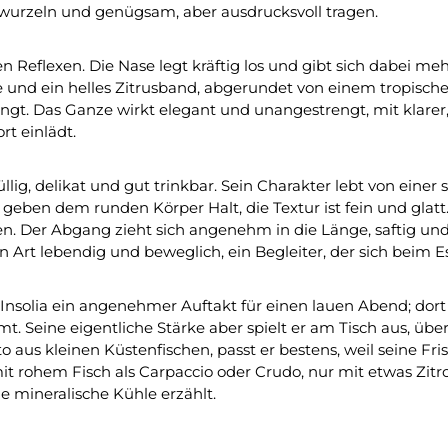
 wurzeln und genügsam, aber ausdrucksvoll tragen.
n Reflexen. Die Nase legt kräftig los und gibt sich dabei me
 und ein helles Zitrusband, abgerundet von einem tropische
ngt. Das Ganze wirkt elegant und unangestrengt, mit klarer,
t einlädt.
g, delikat und gut trinkbar. Sein Charakter lebt von einer s
eben dem runden Körper Halt, die Textur ist fein und glatt. 
en. Der Abgang zieht sich angenehm in die Länge, saftig un
n Art lebendig und beweglich, ein Begleiter, der sich beim E
e Insolia ein angenehmer Auftakt für einen lauen Abend; dort
. Seine eigentliche Stärke aber spielt er am Tisch aus, über
o aus kleinen Küstenfischen, passt er bestens, weil seine Fri
mit rohem Fisch als Carpaccio oder Crudo, nur mit etwas Zitr
e mineralische Kühle erzählt.