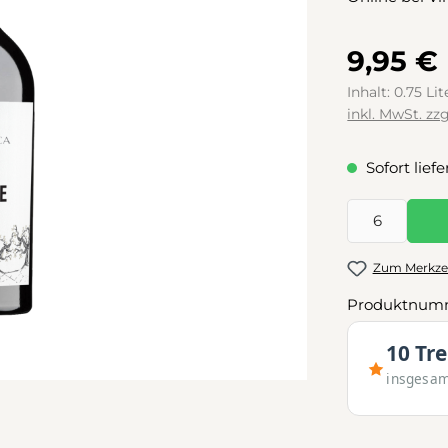
9,95 €
Inhalt:
0.75 Li
inkl. MwSt. zz
Sofort liefe
Produkt Anzah
Zum Merkzet
Produktnum
10 Tr
insgesa