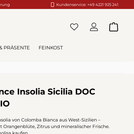
erung
Kundenservice: +49 4221 925 241
Warenko
& PRÄSENTE
FEINKOST
nce Insolia Sicilia DOC
IO
nsolia von Colomba Bianca aus West-Sizilien –
it Orangenblüte, Zitrus und mineralischer Frische.
nolisa kaufen.