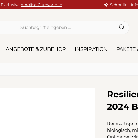
Exklusive
Vinolisa Clubvorteile
Schnelle Lief
ANGEBOTE & ZUBEHÖR
INSPIRATION
PAKETE 
Resilie
2024 B
Reinsortige I
biologisch, m
Online bei Vi