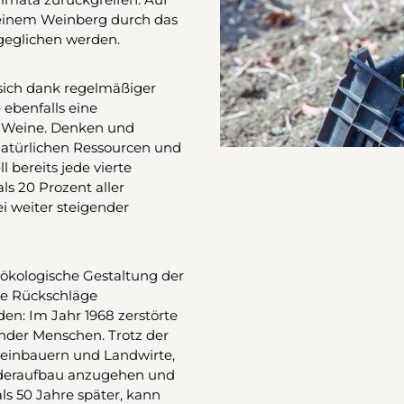
n einem Weinberg durch das
geglichen werden.
sich dank regelmäßiger
 ebenfalls eine
r Weine. Denken und
natürlichen Ressourcen und
 bereits jede vierte
s 20 Prozent aller
 weiter steigender
 ökologische Gestaltung der
be Rückschläge
n: Im Jahr 1968 zerstörte
ender Menschen. Trotz der
Weinbauern und Landwirte,
ederaufbau anzugehen und
als 50 Jahre später, kann