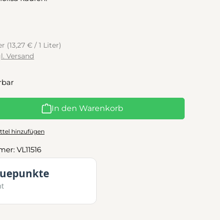
ter
(13,27 € / 1 Liter)
gl. Versand
rbar
l: Gib den gewünschten Wert ein oder benutze die Schaltflächen
In den Warenkorb
tel hinzufügen
mer:
VL11516
euepunkte
mt