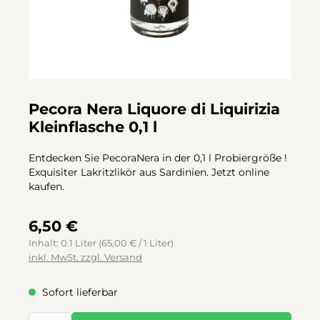
Pecora Nera Liquore di Liquirizia
Kleinflasche 0,1 l
Entdecken Sie PecoraNera in der 0,1 l Probiergröße !
Exquisiter Lakritzlikör aus Sardinien. Jetzt online
kaufen.
6,50 €
Inhalt:
0.1 Liter
(65,00 € / 1 Liter)
inkl. MwSt. zzgl. Versand
Sofort lieferbar
Produkt Anzahl: Gib den gewünschten Wert ein oder benutze d