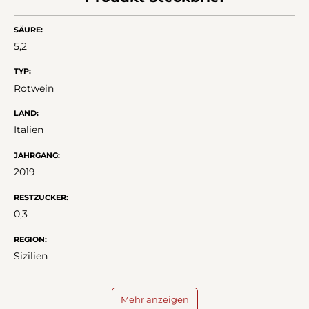
SÄURE:
5,2
TYP:
Rotwein
LAND:
Italien
JAHRGANG:
2019
RESTZUCKER:
0,3
REGION:
Sizilien
Mehr anzeigen