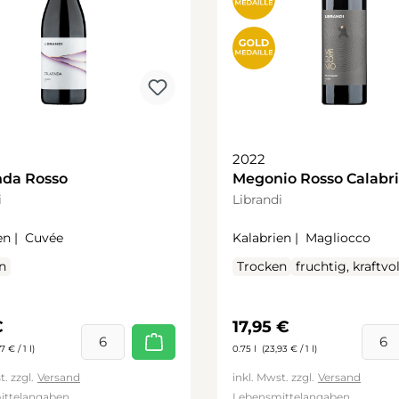
2022
nda Rosso
Megonio Rosso Calabri
i
Librandi
n |
Cuvée
Kalabrien |
Magliocco
n
Trocken
fruchtig, kraftvol
rer Preis:
Regulärer Preis:
€
17,95 €
7 € / 1 l)
0.75 l
(23,93 € / 1 l)
t. zzgl.
Versand
inkl. Mwst. zzgl.
Versand
ittelangaben
Lebensmittelangaben