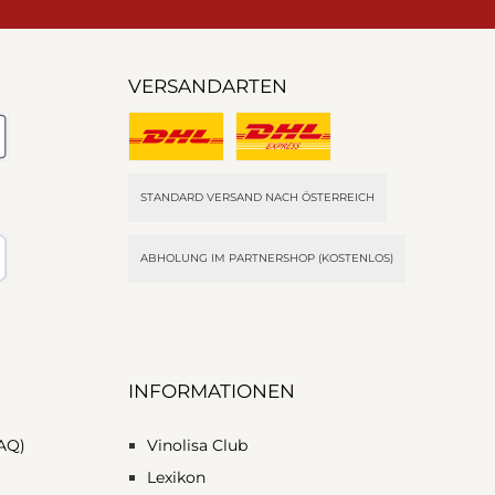
VERSANDARTEN
 Pay (via Stripe)
Standard Versand
Expressversand (16,90 €)
STANDARD VERSAND NACH ÖSTERREICH
ABHOLUNG IM PARTNERSHOP (KOSTENLOS)
ngskauf
INFORMATIONEN
FAQ)
Vinolisa Club
Lexikon