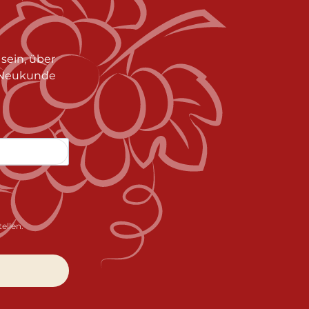
sein, über
s Neukunde
ellen.