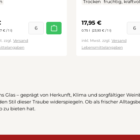
n
Trocken
fruchtig, kraftvol
rer Preis:
Regulärer Preis:
€
17,95 €
7 € / 1 l)
0.75 l
(23,93 € / 1 l)
t. zzgl.
Versand
inkl. Mwst. zzgl.
Versand
ittelangaben
Lebensmittelangaben
s Glas – geprägt von Herkunft, Klima und sorgfältiger Weinb
n Stil dieser Traube widerspiegeln. Ob als frischer Alltagsb
o zu bieten hat.