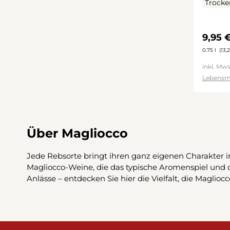
Trocke
Regulä
9,95 
0.75 l
(13,2
inkl. Mws
Lebensm
Über Magliocco
Jede Rebsorte bringt ihren ganz eigenen Charakter in
Magliocco-Weine, die das typische Aromenspiel und de
Anlässe – entdecken Sie hier die Vielfalt, die Magliocc