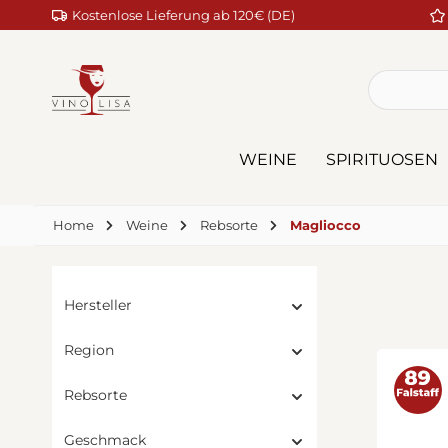
Kostenlose Lieferung ab 120€ (DE)
m Hauptinhalt springen
Zur Suche springen
Zur Hauptnavigation springen
WEINE
SPIRITUOSEN
Home
Weine
Rebsorte
Magliocco
Hersteller
Region
Rebsorte
Geschmack