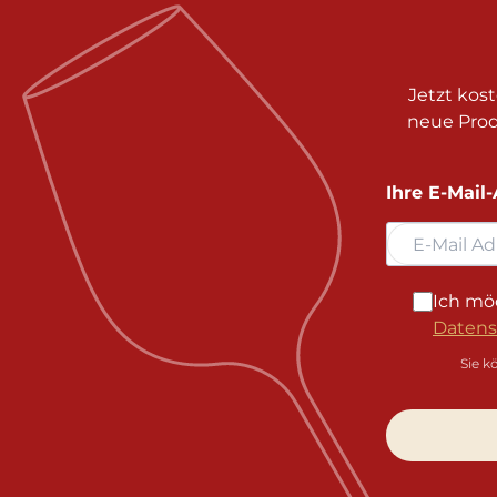
Jetzt kos
neue Prod
Ihre E-Mail
Ich mö
Datens
Sie k