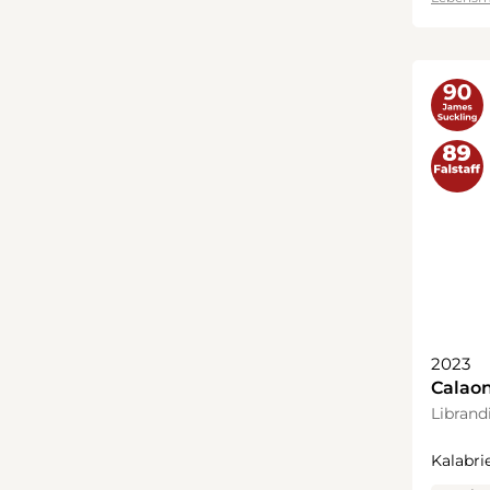
2023
Calaon
2023
Librand
Kalabrie