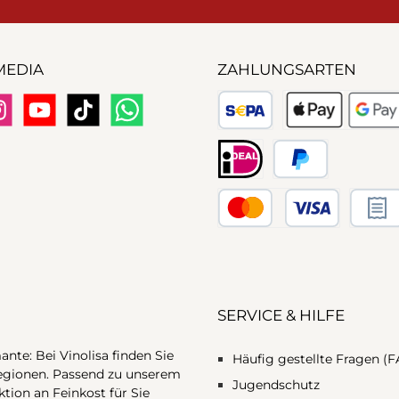
MEDIA
ZAHLUNGSARTEN
tagram
YouTube
TikTok
WhatsApp
SEPA Lastschrift
Apple Pay / Google
iDeal (via Stripe)
PayPal
Kreditkarte (via Stripe)
Rechnu
SERVICE & HILFE
te: Bei Vinolisa finden Sie
Häufig gestellte Fragen (
egionen. Passend zu unserem
Jugendschutz
ktion an Feinkost für Sie