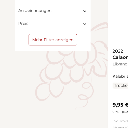
Auszeichnungen
Preis
Mehr Filter anzeigen
2022
Calao
Librand
Kalabrie
Trocke
Regulä
9,95 
0.75 l
(13,2
inkl. Mws
Lebensm