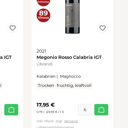
2021
a IGT
Megonio Rosso Calabria IGT
Librandi
Kalabrien |
Magliocco
l
Trocken
fruchtig, kraftvoll
Regulärer Preis:
17,95 €
0.75 l
(23,93 € / 1 l)
inkl. Mwst. zzgl.
Versand
Lebensmittelangaben