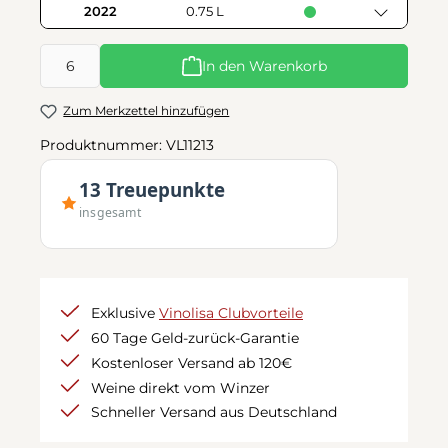
2022
0.75 L
Produkt Anzahl: Gib den gewünschten Wert ein oder benutze d
In den Warenkorb
Zum Merkzettel hinzufügen
Produktnummer:
VL11213
13 Treuepunkte
insgesamt
Exklusive
Vinolisa Clubvorteile
60 Tage Geld-zurück-Garantie
Kostenloser Versand ab 120€
Weine direkt vom Winzer
Schneller Versand aus Deutschland