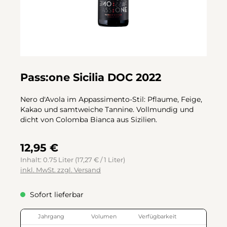
Pass:one Sicilia DOC 2022
Nero d'Avola im Appassimento-Stil: Pflaume, Feige,
Kakao und samtweiche Tannine. Vollmundig und
dicht von Colomba Bianca aus Sizilien.
12,95 €
Inhalt:
0.75 Liter
(17,27 € / 1 Liter)
inkl. MwSt. zzgl. Versand
Sofort lieferbar
Jahrgang
Volumen
Verfügbarkeit