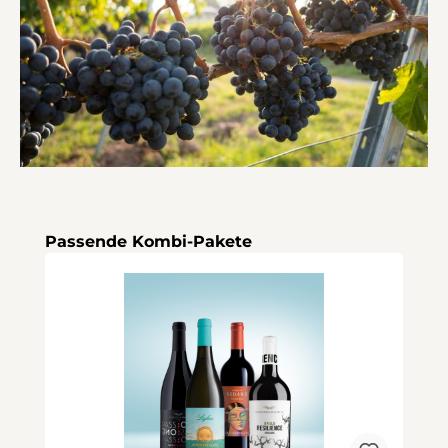
Produktgalerie überspringen
Passende Kombi-Pakete