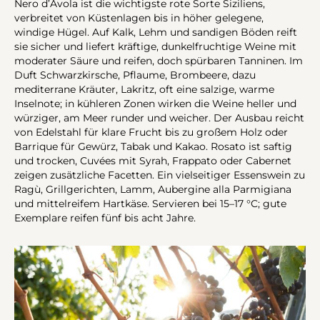
Nero d’Avola ist die wichtigste rote Sorte Siziliens,
verbreitet von Küstenlagen bis in höher gelegene,
windige Hügel. Auf Kalk, Lehm und sandigen Böden reift
sie sicher und liefert kräftige, dunkelfruchtige Weine mit
moderater Säure und reifen, doch spürbaren Tanninen. Im
Duft Schwarzkirsche, Pflaume, Brombeere, dazu
mediterrane Kräuter, Lakritz, oft eine salzige, warme
Inselnote; in kühleren Zonen wirken die Weine heller und
würziger, am Meer runder und weicher. Der Ausbau reicht
von Edelstahl für klare Frucht bis zu großem Holz oder
Barrique für Gewürz, Tabak und Kakao. Rosato ist saftig
und trocken, Cuvées mit Syrah, Frappato oder Cabernet
zeigen zusätzliche Facetten. Ein vielseitiger Essenswein zu
Ragù, Grillgerichten, Lamm, Aubergine alla Parmigiana
und mittelreifem Hartkäse. Servieren bei 15–17 °C; gute
Exemplare reifen fünf bis acht Jahre.