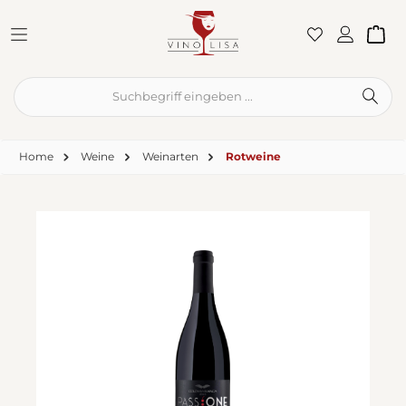
Zum Hauptinhalt springen
War
Home
Weine
Weinarten
Rotweine
Bildergalerie überspringen