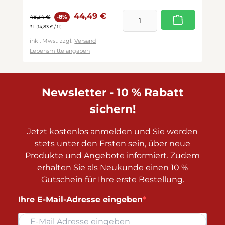
Verkaufspreis:
Regulärer Preis:
44,49 €
48,34 €
-8%
3 l
(14,83 € / 1 l)
inkl. Mwst. zzgl.
Versand
Lebensmittelangaben
Newsletter - 10 % Rabatt
sichern!
Jetzt kostenlos anmelden und Sie werden
stets unter den Ersten sein, über neue
Produkte und Angebote informiert. Zudem
erhalten Sie als Neukunde einen 10 %
Gutschein für Ihre erste Bestellung.
Ihre E-Mail-Adresse eingeben