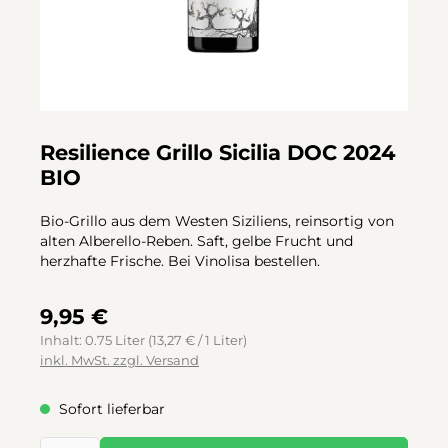
Resilience Grillo Sicilia DOC 2024
BIO
Bio-Grillo aus dem Westen Siziliens, reinsortig von
alten Alberello-Reben. Saft, gelbe Frucht und
herzhafte Frische. Bei Vinolisa bestellen.
9,95 €
Inhalt:
0.75 Liter
(13,27 € / 1 Liter)
inkl. MwSt. zzgl. Versand
Sofort lieferbar
Produkt Anzahl: Gib den gewünschten Wert ein oder benutze d