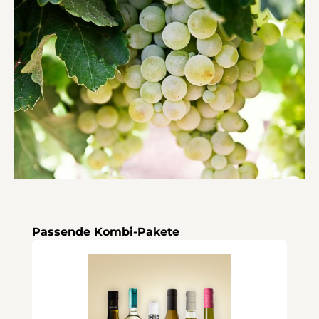
Produktgalerie überspringen
Passende Kombi-Pakete