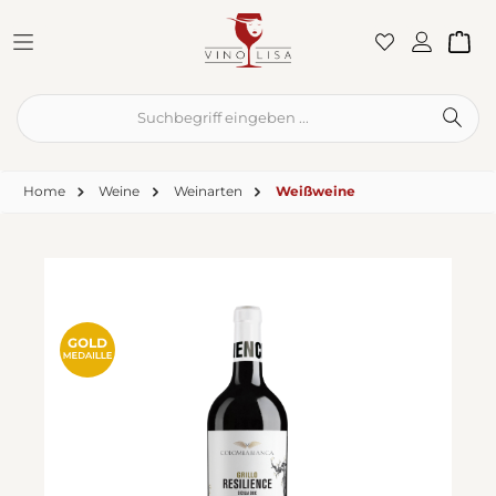
Zum Hauptinhalt springen
War
Home
Weine
Weinarten
Weißweine
Bildergalerie überspringen