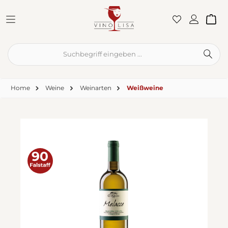
Zum Hauptinhalt springen
War
Home
Weine
Weinarten
Weißweine
Bildergalerie überspringen