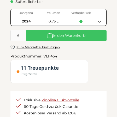
Sofort lieferbar
Jahrgang
Volumen
Verfügbarkeit
2024
0.75 L
Produkt Anzahl: Gib den gewünschten Wert ein oder benutze d
In den Warenkorb
Zum Merkzettel hinzufügen
Produktnummer:
VL11454
11 Treuepunkte
insgesamt
Exklusive
Vinolisa Clubvorteile
60 Tage Geld-zurück-Garantie
Kostenloser Versand ab 120€