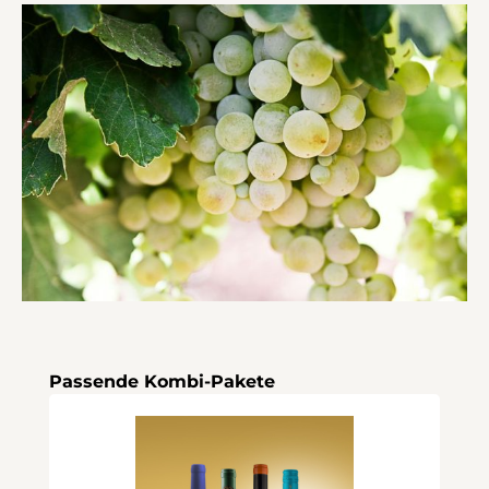
Produktgalerie überspringen
Passende Kombi-Pakete