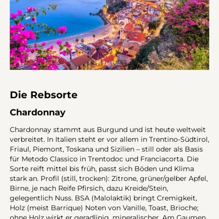
Die Rebsorte
Chardonnay
Chardonnay stammt aus Burgund und ist heute weltweit
verbreitet. In Italien steht er vor allem in Trentino-Südtirol,
Friaul, Piemont, Toskana und Sizilien – still oder als Basis
für Metodo Classico in Trentodoc und Franciacorta. Die
Sorte reift mittel bis früh, passt sich Böden und Klima
stark an. Profil (still, trocken): Zitrone, grüner/gelber Apfel,
Birne, je nach Reife Pfirsich, dazu Kreide/Stein,
gelegentlich Nuss. BSA (Malolaktik) bringt Cremigkeit,
Holz (meist Barrique) Noten von Vanille, Toast, Brioche;
ohne Holz wirkt er geradlinig, mineralischer. Am Gaumen