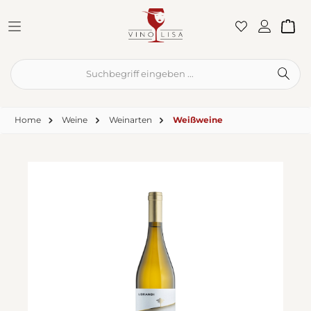
Zum Hauptinhalt springen
War
Home
Weine
Weinarten
Weißweine
Bildergalerie überspringen