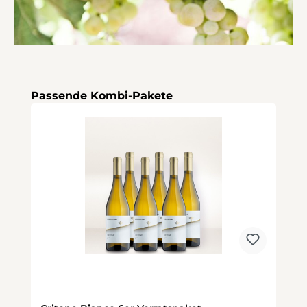
Produktgalerie überspringen
Passende Kombi-Pakete