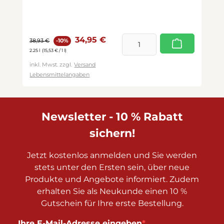
Verkaufspreis:
Regulärer Preis:
34,95 €
38,93 €
-10%
2.25 l
(15,53 € / 1 l)
inkl. Mwst. zzgl.
Versand
Lebensmittelangaben
Newsletter - 10 % Rabatt
sichern!
Jetzt kostenlos anmelden und Sie werden
stets unter den Ersten sein, über neue
Produkte und Angebote informiert. Zudem
erhalten Sie als Neukunde einen 10 %
Gutschein für Ihre erste Bestellung.
Ihre E-Mail-Adresse eingeben