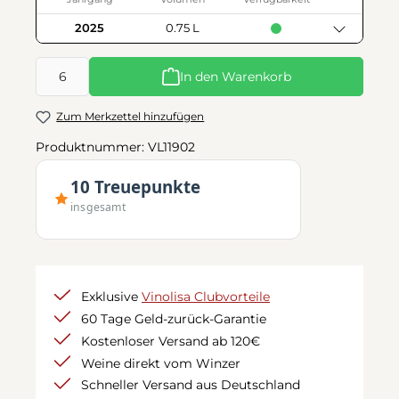
2025
0.75 L
Produkt Anzahl: Gib den gewünschten Wert ein oder benutze d
In den Warenkorb
Zum Merkzettel hinzufügen
Produktnummer:
VL11902
10 Treuepunkte
insgesamt
Exklusive
Vinolisa Clubvorteile
60 Tage Geld-zurück-Garantie
Kostenloser Versand ab 120€
Weine direkt vom Winzer
Schneller Versand aus Deutschland