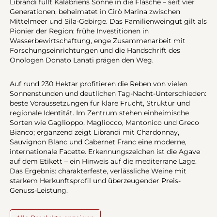
Librandi füllt Kalabriens Sonne in die Flasche – seit vier
Generationen, beheimatet in Cirò Marina zwischen
Mittelmeer und Sila-Gebirge. Das Familienweingut gilt als
Pionier der Region: frühe Investitionen in
Wasserbewirtschaftung, enge Zusammenarbeit mit
Forschungseinrichtungen und die Handschrift des
Önologen Donato Lanati prägen den Weg.
Auf rund 230 Hektar profitieren die Reben von vielen
Sonnenstunden und deutlichen Tag-Nacht-Unterschieden:
beste Voraussetzungen für klare Frucht, Struktur und
regionale Identität. Im Zentrum stehen einheimische
Sorten wie Gaglioppo, Magliocco, Mantonico und Greco
Bianco; ergänzend zeigt Librandi mit Chardonnay,
Sauvignon Blanc und Cabernet Franc eine moderne,
internationale Facette. Erkennungszeichen ist die Agave
auf dem Etikett – ein Hinweis auf die mediterrane Lage.
Das Ergebnis: charakterfeste, verlässliche Weine mit
starkem Herkunftsprofil und überzeugender Preis-
Genuss-Leistung.