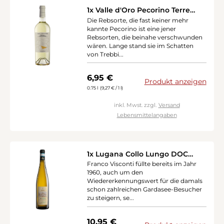
1x Valle d'Oro Pecorino Terre
d'Abruzzo IGP 2024
Die Rebsorte, die fast keiner mehr
kannte Pecorino ist eine jener
Rebsorten, die beinahe verschwunden
wären. Lange stand sie im Schatten
von Trebbi...
Regulärer Preis:
6,95 €
Produkt anzeigen
0.75 l
(9,27 € / 1 l)
inkl. Mwst. zzgl.
Versand
Lebensmittelangaben
1x Lugana Collo Lungo DOC
2024
Franco Visconti füllte bereits im Jahr
1960, auch um den
Wiedererkennungswert für die damals
schon zahlreichen Gardasee-Besucher
zu steigern, se...
Regulärer Preis:
10,95 €