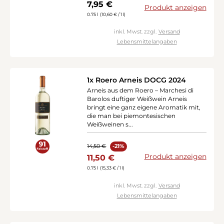
Regulärer Preis:
7,95 €
Produkt anzeigen
0.75 l
(10,60 € / 1 l)
inkl. Mwst. zzgl.
Versand
Lebensmittelangaben
1x Roero Arneis DOCG 2024
Arneis aus dem Roero – Marchesi di
Barolos duftiger Weißwein Arneis
bringt eine ganz eigene Aromatik mit,
die man bei piemontesischen
Weißweinen s...
Verkaufspreis:
Regulärer Preis:
14,50 €
-21%
Produkt anzeigen
11,50 €
0.75 l
(15,33 € / 1 l)
inkl. Mwst. zzgl.
Versand
Lebensmittelangaben