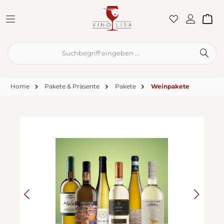
Zum Hauptinhalt springen
War
Home
Pakete & Präsente
Pakete
Weinpakete
Bildergalerie überspringen