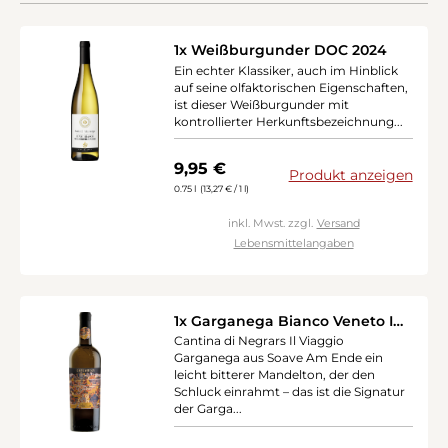
1x Weißburgunder DOC 2024
Ein echter Klassiker, auch im Hinblick
auf seine olfaktorischen Eigenschaften,
ist dieser Weißburgunder mit
kontrollierter Herkunftsbezeichnung...
Regulärer Preis:
9,95 €
Produkt anzeigen
0.75 l
(13,27 € / 1 l)
inkl. Mwst. zzgl.
Versand
Lebensmittelangaben
1x Garganega Bianco Veneto IGT
2024
Cantina di Negrars Il Viaggio
Garganega aus Soave Am Ende ein
leicht bitterer Mandelton, der den
Schluck einrahmt – das ist die Signatur
der Garga...