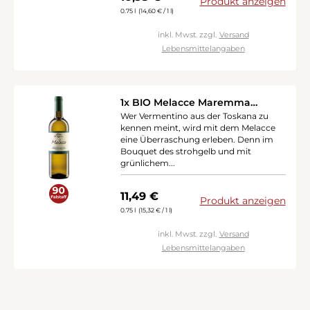
Produkt anzeigen
0.75 l
(14,60 € / 1 l)
inkl. Mwst. zzgl.
Versand
Lebensmittelangaben
1x BIO Melacce Maremma
Vermentino DOC 2024
Wer Vermentino aus der Toskana zu
(ColleMassari: IT-BIO-006)
kennen meint, wird mit dem Melacce
eine Überraschung erleben. Denn im
Bouquet des strohgelb und mit
grünlichem...
Regulärer Preis:
11,49 €
Produkt anzeigen
0.75 l
(15,32 € / 1 l)
inkl. Mwst. zzgl.
Versand
Lebensmittelangaben