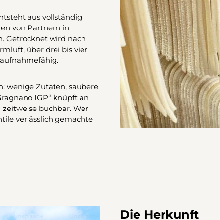
ntsteht aus vollständig
en von Partnern in
. Getrocknet wird nach
mluft, über drei bis vier
e aufnahmefähig.
ien: wenige Zutaten, saubere
i Gragnano IGP“ knüpft an
nd zeitweise buchbar. Wer
ntile verlässlich gemachte
Die Herkunft