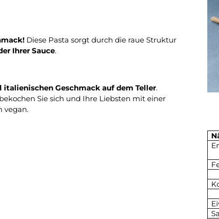
hmack!
Diese Pasta sorgt durch die raue Struktur
er Ihrer Sauce
.
l italienischen Geschmack auf dem Teller
.
bekochen Sie sich und Ihre Liebsten mit einer
h vegan.
N
E
Fe
K
E
Sa