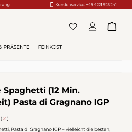
erung
Kundenservice: +49 4221 925 241
Warenko
& PRÄSENTE
FEINKOST
 Spaghetti (12 Min.
it) Pasta di Gragnano IGP
(
2
)
liche Bewertung von 5 von 5 Sternen
etti, Pasta di Gragnano IGP – vielleicht die besten,