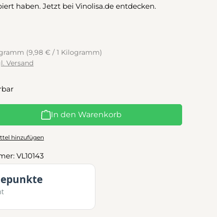
biert haben. Jetzt bei Vinolisa.de entdecken.
logramm
(9,98 € / 1 Kilogramm)
gl. Versand
rbar
l: Gib den gewünschten Wert ein oder benutze die Schaltflächen
In den Warenkorb
tel hinzufügen
mer:
VL10143
uepunkte
mt