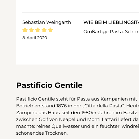
Sebastian Weingarth
WIE BEIM LIEBLINGSI
Großartige Pasta. Schme
Bewertung mit 5 von 5 Sternen
8. April 2020
Pastificio Gentile
Pastificio Gentile steht für Pasta aus Kampanien mit
Betrieb entstand 1876 in der „Città della Pasta“. Heut
Zampino das Haus, seit den 1980er-Jahren im Besitz 
zwischen Golf von Neapel und Monti Lattari liefert 
machte: reines Quellwasser und ein feuchter, windrei
schonendes Trocknen.