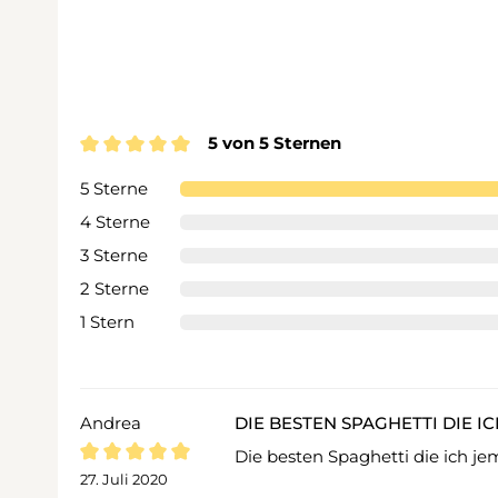
5 von 5 Sternen
Durchschnittliche Bewertung von 5 von 5 Sternen
5 Sterne
4 Sterne
3 Sterne
2 Sterne
1 Stern
Andrea
DIE BESTEN SPAGHETTI DIE I
Die besten Spaghetti die ich je
Bewertung mit 5 von 5 Sternen
27. Juli 2020