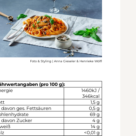
Foto & Styling | Anna Gieseler & Henrieke Wölfl
ährwertangaben (pro 100 g):
nergie
1460kJ /
346kcal
tt
1,5 g
davon ges. Fettsäuren
0,5 g
ohlenhydrate
69 g
davon Zucker
4 g
iweiß
14 g
lz
<0,01 g