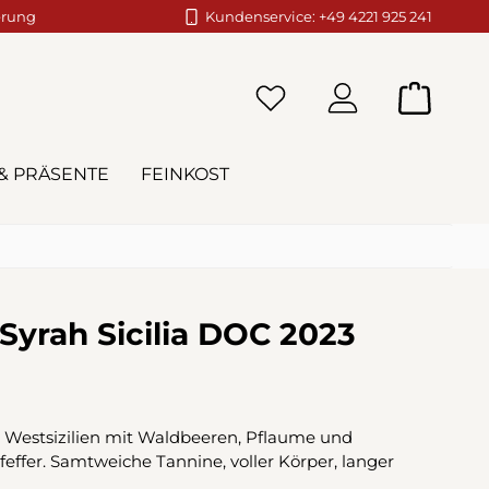
erung
Kundenservice: +49 4221 925 241
Warenko
& PRÄSENTE
FEINKOST
 Syrah Sicilia DOC 2023
s Westsizilien mit Waldbeeren, Pflaume und
ffer. Samtweiche Tannine, voller Körper, langer