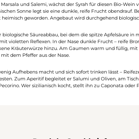
Marsala und Salemi, wächst der Syrah für diesen Bio-Wein v
nischen Sonne legt sie eine dunkle, reife Frucht obendrauf. Be
ängst heimisch geworden. Angebaut wird durchgehend biologi
r biologische Säureabbau, bei dem die spitze Apfelsäure in
mit violetten Reflexen. In der Nase dunkle Frucht – reife B
ckene Kräuterwürze hinzu. Am Gaumen warm und füllig, mit
 mit dem Pfeffer aus der Nase.
wenig Aufhebens macht und sich sofort trinken lässt – Reifeze
en. Zum Aperitif begleitet er Salumi und Oliven, am Tisch k
corino. Wer sizilianisch kocht, stellt ihn zu Caponata oder P