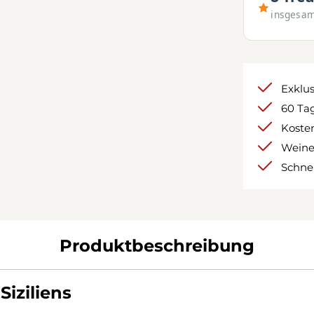
insgesa
Exklu
60 Tag
Kosten
Weine
Schnel
Produktbeschreibung
Siziliens