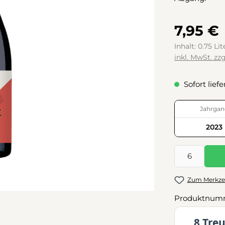
7,95 €
Inhalt:
0.75 Li
inkl. MwSt. zz
Sofort liefe
Jahrgan
2023
Produkt Anzah
Zum Merkzet
Produktnum
8 Tre