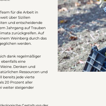
Team für die Arbeit in
weit über Sizilien
keiten und entscheidende
edem Jahrgang auf Trauben
imata zurückgreifen. Auf
n einem Weinberg durch das
geglichen werden.
sich dank regelmäßiger
 ebenfalls eine
r Weine. Denken und
natürlichen Ressourcen und
 bereits jede vierte
s 20 Prozent aller
 weiter steigender
 ökologische Gestaltung der