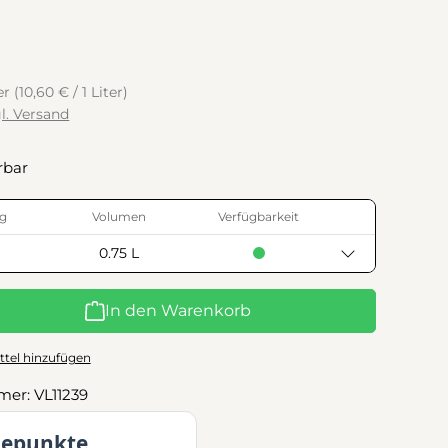
ter
(10,60 € / 1 Liter)
gl. Versand
rbar
g
Volumen
Verfügbarkeit
0.75 L
l: Gib den gewünschten Wert ein oder benutze die Schaltflächen
In den Warenkorb
tel hinzufügen
mer:
VL11239
uepunkte