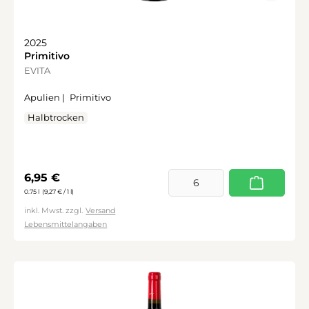
2025
Primitivo
EVITA
Apulien |
Primitivo
Halbtrocken
Regulärer Preis:
6,95 €
0.75 l
(9,27 € / 1 l)
inkl. Mwst. zzgl.
Versand
Lebensmittelangaben