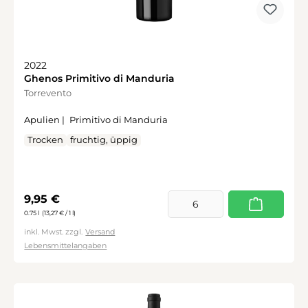
2022
Ghenos Primitivo di Manduria
Torrevento
Apulien |
Primitivo di Manduria
Trocken
fruchtig, üppig
Regulärer Preis:
9,95 €
0.75 l
(13,27 € / 1 l)
inkl. Mwst. zzgl.
Versand
Lebensmittelangaben