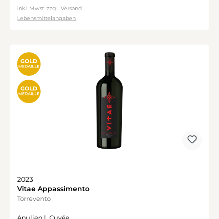
inkl. Mwst. zzgl.
Versand
Lebensmittelangaben
2023
Vitae Appassimento
Torrevento
Apulien |
Cuvée