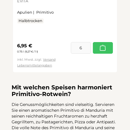
EVITA
Apulien |
Primitivo
Halbtrocken
Regulärer Preis:
6,95 €
0.75 l
(9,27 € / 1 l)
inkl. Mwst. zzgl.
Versand
Lebensmittelangaben
Mit welchen Speisen harmoniert
Primitivo-Rotwein?
Die Genussmöglichkeiten sind vielseitig. Servieren
Sie einen aromatischen Primitivo di Manduria mit
seinen reichhaltigen Fruchtaromen zu herzhaft
Gegrilltem, zu Pastagerichten, Pizza oder Antipasti.
Die volle Note des Primitivo di Manduria und seine