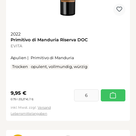
2022
Primitivo di Manduria Riserva DOC
EVITA
Apulien |
Primitivo di Manduria
Trocken
opulent, vollmundig, würzig
Regulärer Preis:
9,95 €
0.75 l
(13,27 € / 1 l)
inkl. Mwst. zzgl.
Versand
Lebensmittelangaben