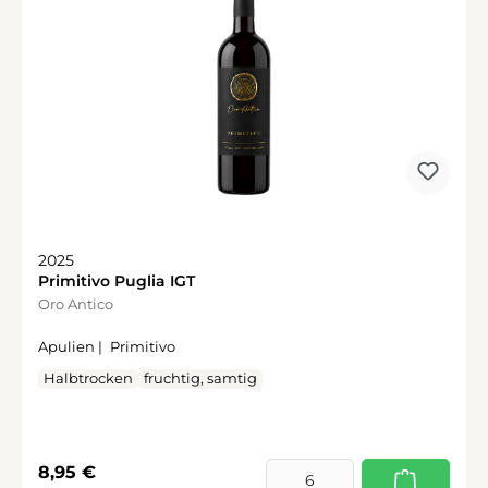
2025
Primitivo Puglia IGT
Oro Antico
Apulien |
Primitivo
Halbtrocken
fruchtig, samtig
Regulärer Preis:
8,95 €