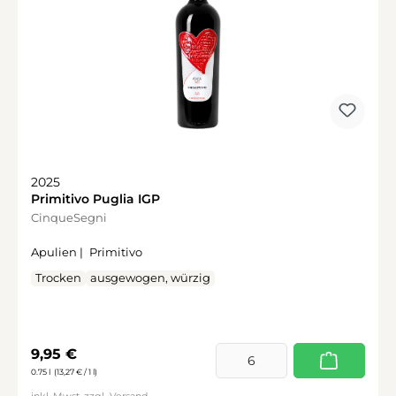
2025
Primitivo Puglia IGP
CinqueSegni
Apulien |
Primitivo
Trocken
ausgewogen, würzig
Regulärer Preis:
9,95 €
0.75 l
(13,27 € / 1 l)