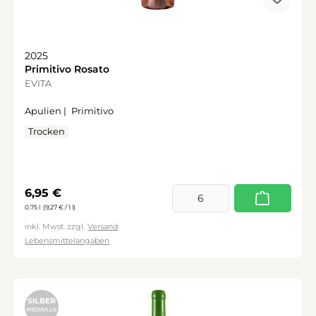
2025
Primitivo Rosato
EVITA
Apulien |
Primitivo
Trocken
Regulärer Preis:
6,95 €
0.75 l
(9,27 € / 1 l)
inkl. Mwst. zzgl.
Versand
Lebensmittelangaben