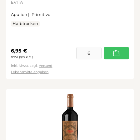
EVITA
Apulien |
Primitivo
Halbtrocken
Regulärer Preis:
6,95 €
0.75 l
(9,27 € / 1 l)
inkl. Mwst. zzgl.
Versand
Lebensmittelangaben