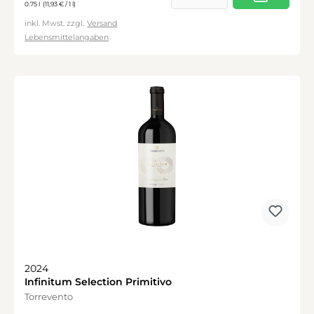
0.75 l
(11,93 € / 1 l)
inkl. Mwst. zzgl.
Versand
Lebensmittelangaben
2024
Infinitum Selection Primitivo
Torrevento