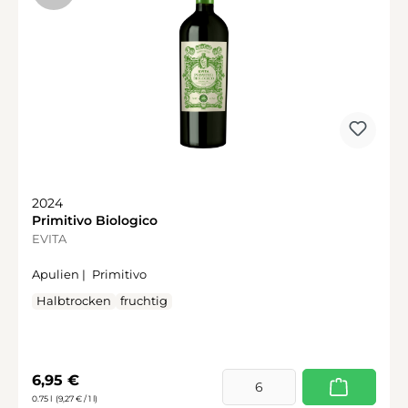
2024
Primitivo Biologico
EVITA
Apulien |
Primitivo
Halbtrocken
fruchtig
Regulärer Preis:
6,95 €
0.75 l
(9,27 € / 1 l)