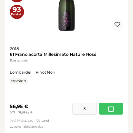
2018
61 Franciacorta Millesimato Nature Rosé
Berlucchi
Lombardei |
Pinot Noir
trocken
Regulärer Preis:
56,95 €
0.75 l
(75,93 € / 1 l)
inkl. Mwst. zzgl.
Versand
Lebensmittelangaben