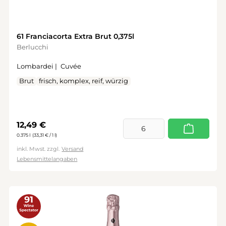
61 Franciacorta Extra Brut 0,375l
Berlucchi
Lombardei |
Cuvée
Brut
frisch, komplex, reif, würzig
Regulärer Preis:
12,49 €
0.375 l
(33,31 € / 1 l)
inkl. Mwst. zzgl.
Versand
Lebensmittelangaben