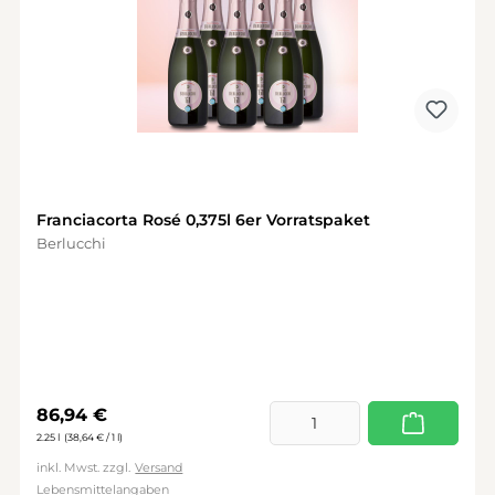
Franciacorta Rosé 0,375l 6er Vorratspaket
Berlucchi
Regulärer Preis:
86,94 €
2.25 l
(38,64 € / 1 l)
inkl. Mwst. zzgl.
Versand
Lebensmittelangaben