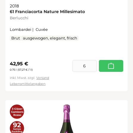
2018
61 Franciacorta Nature Millesimato
Berlucchi
Lombardei |
Cuvée
Brut
ausgewogen, elegant, frisch
Regulärer Preis:
42,95 €
0.75 l
(57,27 € / 1 l)
inkl. Mwst. zzgl.
Versand
Lebensmittelangaben