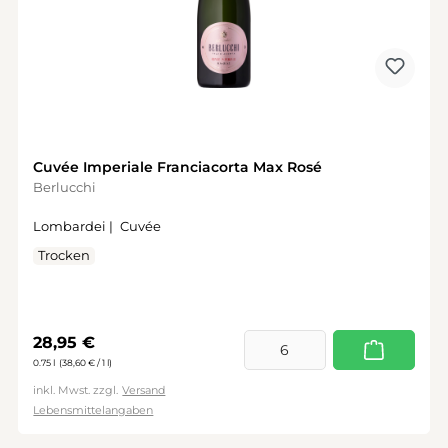
Cuvée Imperiale Franciacorta Max Rosé
Berlucchi
Lombardei |
Cuvée
Trocken
Regulärer Preis:
28,95 €
0.75 l
(38,60 € / 1 l)
inkl. Mwst. zzgl.
Versand
Lebensmittelangaben