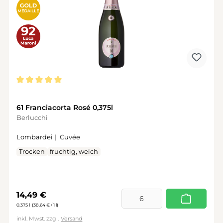
Durchschnittliche Bewertung von 5 von 5 Sternen
61 Franciacorta Rosé 0,375l
Berlucchi
Lombardei |
Cuvée
Trocken
fruchtig, weich
Regulärer Preis:
14,49 €
0.375 l
(38,64 € / 1 l)
inkl. Mwst. zzgl.
Versand