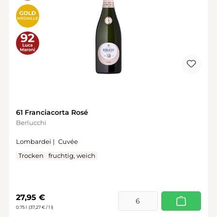
61 Franciacorta Rosé
Berlucchi
Lombardei |
Cuvée
Trocken
fruchtig, weich
Regulärer Preis:
27,95 €
0.75 l
(37,27 € / 1 l)