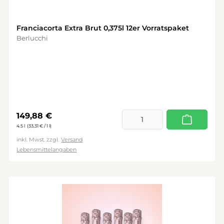
Franciacorta Extra Brut 0,375l 12er Vorratspaket
Berlucchi
Regulärer Preis:
149,88 €
4.5 l
(33,31 € / 1 l)
inkl. Mwst. zzgl.
Versand
Lebensmittelangaben