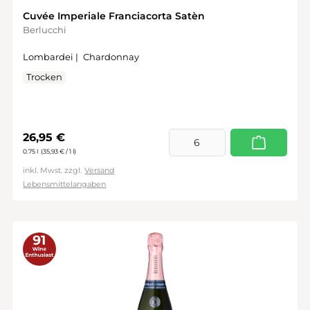
Cuvée Imperiale Franciacorta Satèn
Berlucchi
Lombardei |
Chardonnay
Trocken
Regulärer Preis:
26,95 €
0.75 l
(35,93 € / 1 l)
inkl. Mwst. zzgl.
Versand
Lebensmittelangaben