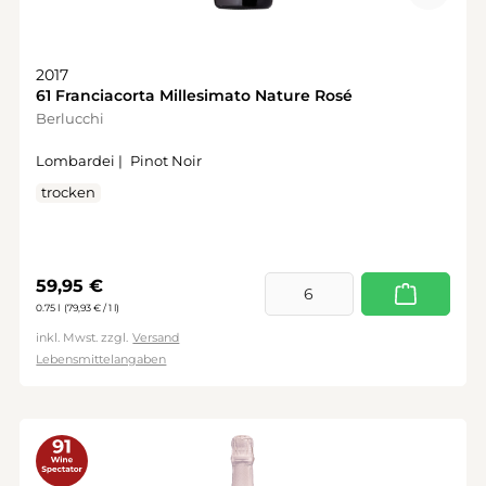
2017
61 Franciacorta Millesimato Nature Rosé
Berlucchi
Lombardei |
Pinot Noir
trocken
Regulärer Preis:
59,95 €
0.75 l
(79,93 € / 1 l)
inkl. Mwst. zzgl.
Versand
Lebensmittelangaben