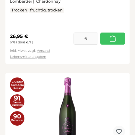
Lombardei |
Chardonnay
Trocken
fruchtig, trocken
Regulärer Preis:
26,95 €
0.75 l
(35,93 € / 1 l)
inkl. Mwst. zzgl.
Versand
Lebensmittelangaben