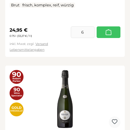
Brut
frisch, komplex, reif, würzig
Regulärer Preis:
24,95 €
0.75 l
(33,27 € / 1 l)
inkl. Mwst. zzgl.
Versand
Lebensmittelangaben