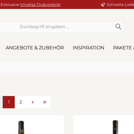
Exklusive
Vinolisa Clubvorteile
Schnelle Lief
ANGEBOTE & ZUBEHÖR
INSPIRATION
PAKETE 
Seite
Seite
1
2