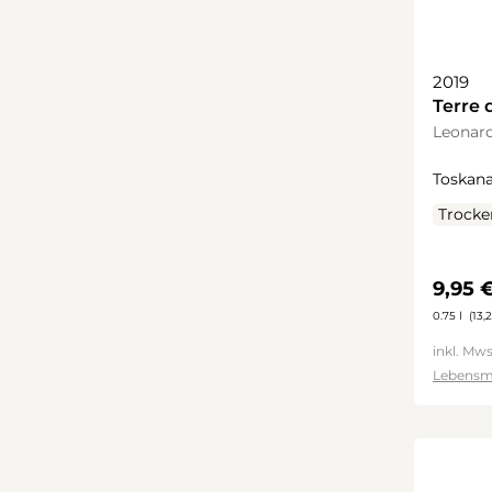
2019
Terre 
Leonard
Toskana
Trocke
Regulä
9,95 
0.75 l
(13,2
inkl. Mws
Lebensm