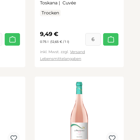
Toskana |
Cuvée
Trocken
Regulärer Preis:
9,49 €
0.75 l
(12,65 € / 1 l)
inkl. Mwst. zzgl.
Versand
Lebensmittelangaben