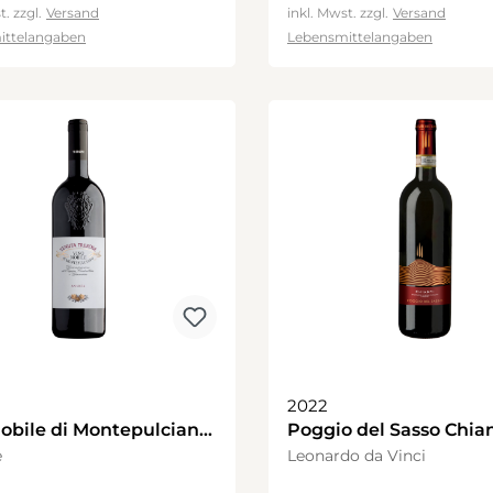
t. zzgl.
Versand
inkl. Mwst. zzgl.
Versand
ittelangaben
Lebensmittelangaben
2022
obile di Montepulciano
Poggio del Sasso Chian
e
Leonardo da Vinci