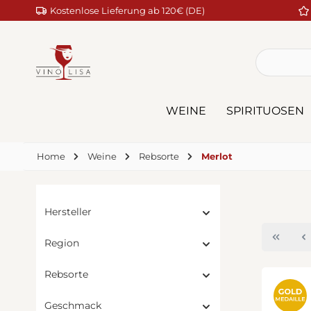
Kostenlose Lieferung ab 120€ (DE)
m Hauptinhalt springen
Zur Suche springen
Zur Hauptnavigation springen
WEINE
SPIRITUOSEN
Home
Weine
Rebsorte
Merlot
Hersteller
Region
Rebsorte
Geschmack