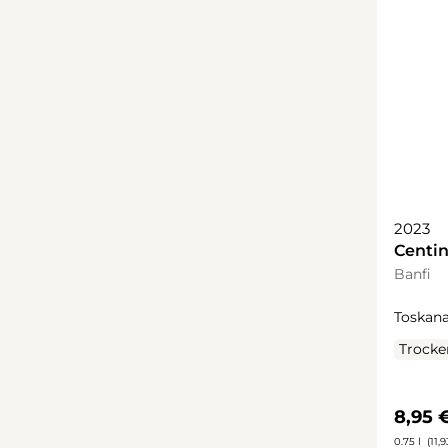
2023
Centin
Banfi
Toskana
Trocke
Regulä
8,95 
0.75 l
(11,9