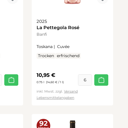
2025
La Pettegola Rosé
Banfi
Toskana |
Cuvée
Trocken
erfrischend
Regulärer Preis:
10,95 €
0.75 l
(14,60 € / 1 l)
inkl. Mwst. zzgl.
Versand
Lebensmittelangaben