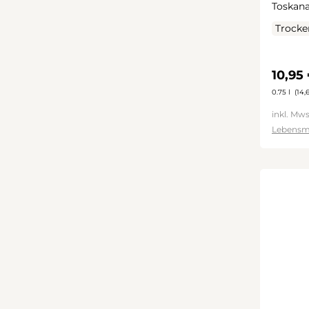
Toskana
Trocke
Regulä
10,95
0.75 l
(14,6
inkl. Mws
Lebensm