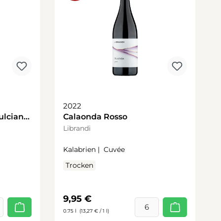
2022
ulciano
Calaonda Rosso
Librandi
Kalabrien |
Cuvée
Trocken
Regulärer Preis:
9,95 €
0.75 l
(13,27 € / 1 l)