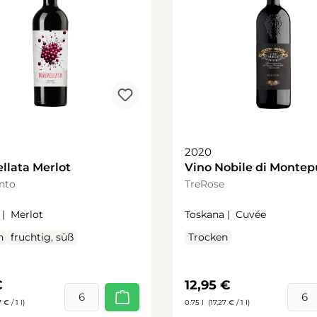
2020
llata Merlot
Vino Nobile di Montep
Riserva
nto
TreRose
 |
Merlot
Toskana |
Cuvée
h
fruchtig, süß
Trocken
rer Preis:
Regulärer Preis:
€
12,95 €
 € / 1 l)
0.75 l
(17,27 € / 1 l)