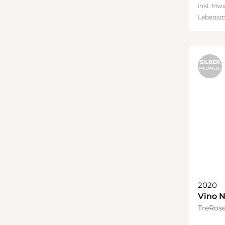
inkl. Mws
Lebensm
2020
Vino N
DOCG
TreRos