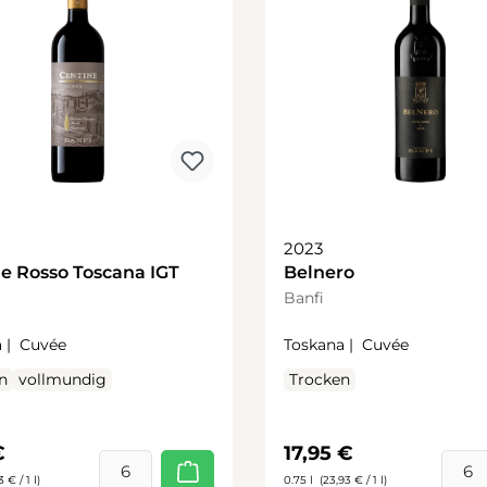
2023
e Rosso Toscana IGT
Belnero
Banfi
 |
Cuvée
Toskana |
Cuvée
n
vollmundig
Trocken
rer Preis:
Regulärer Preis:
€
17,95 €
3 € / 1 l)
0.75 l
(23,93 € / 1 l)