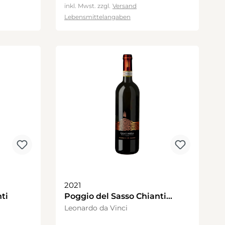
inkl. Mwst. zzgl.
Versand
Lebensmittelangaben
2021
ti
Poggio del Sasso Chianti
Riserva
Leonardo da Vinci