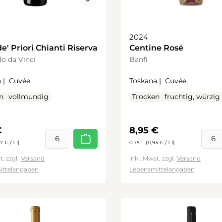
2024
de' Priori Chianti Riserva
Centine Rosé
o da Vinci
Banfi
 |
Cuvée
Toskana |
Cuvée
n
vollmundig
Trocken
fruchtig, würzig
rer Preis:
Regulärer Preis:
€
8,95 €
7 € / 1 l)
0.75 l
(11,93 € / 1 l)
t. zzgl.
Versand
inkl. Mwst. zzgl.
Versand
ittelangaben
Lebensmittelangaben