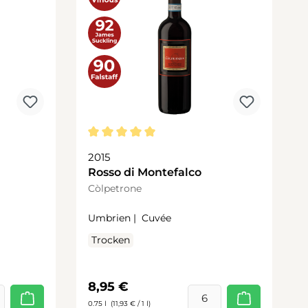
Durchschnittliche Bewertung von 5 von 5 
2015
Rosso di Montefalco
Còlpetrone
Umbrien |
Cuvée
Trocken
Regulärer Preis:
8,95 €
0.75 l
(11,93 € / 1 l)