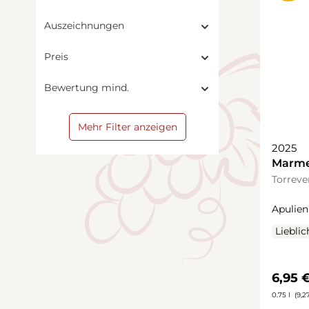
Auszeichnungen
Preis
Bewertung mind.
Mehr Filter anzeigen
2025
Marme
Torreve
Apulien
Lieblic
Regulä
6,95 
0.75 l
(9,27