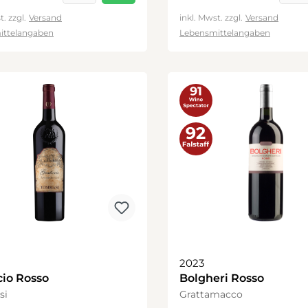
t. zzgl.
Versand
inkl. Mwst. zzgl.
Versand
ittelangaben
Lebensmittelangaben
2023
cio Rosso
Bolgheri Rosso
si
Grattamacco