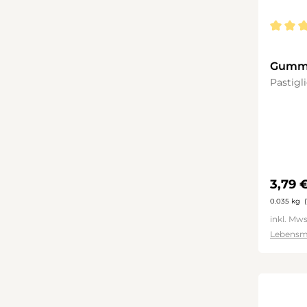
Durchsc
Gummi
Pastigl
Regulä
3,79 
0.035 kg
kg)
inkl. Mws
Lebensm