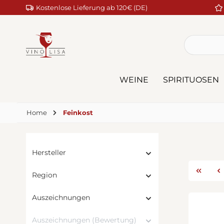
Kostenlose Lieferung ab 120€ (DE)
m Hauptinhalt springen
Zur Suche springen
Zur Hauptnavigation springen
WEINE
SPIRITUOSEN
Home
Feinkost
Hersteller
Region
Auszeichnungen
Auszeichnungen (Bewertung)