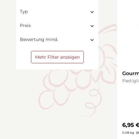
Typ
Preis
Bewertung mind.
Mehr Filter anzeigen
Gourm
Torino
Pastigl
Regulä
6,95 
0.08 kg
(8