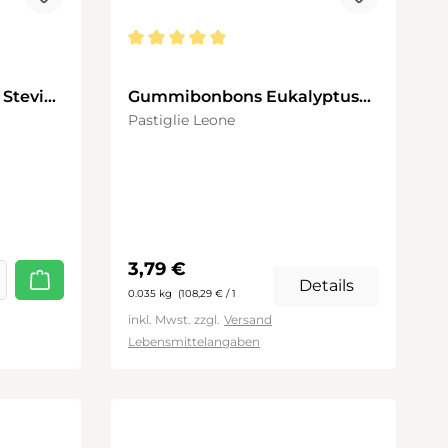
tung von 5 von 5 Sternen
Durchschnittliche Bewertung von 5 von 5 
 Stevia
Gummibonbons Eukalyptus
35g
Pastiglie Leone
Regulärer Preis:
3,79 €
Details
0.035 kg
(108,29 € / 1
kg)
inkl. Mwst. zzgl.
Versand
Lebensmittelangaben