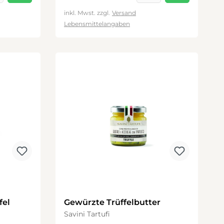
inkl. Mwst. zzgl.
Versand
Lebensmittelangaben
fel
Gewürzte Trüffelbutter
Savini Tartufi