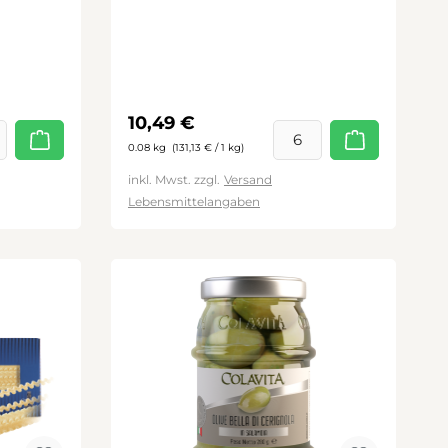
Regulärer Preis:
10,49 €
0.08 kg
(131,13 € / 1 kg)
inkl. Mwst. zzgl.
Versand
Lebensmittelangaben