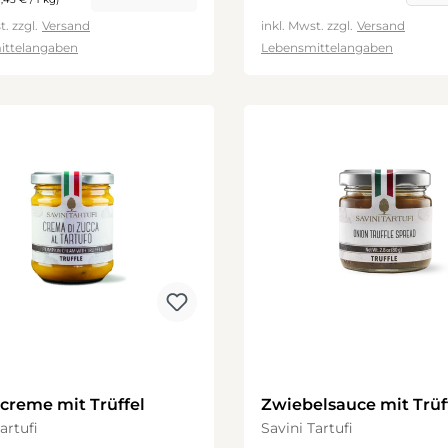
t. zzgl.
Versand
inkl. Mwst. zzgl.
Versand
ittelangaben
Lebensmittelangaben
creme mit Trüffel
Zwiebelsauce mit Trüf
artufi
Savini Tartufi