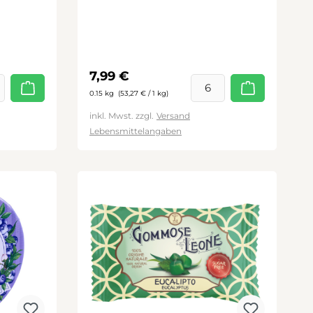
Regulärer Preis:
7,99 €
0.15 kg
(53,27 € / 1 kg)
inkl. Mwst. zzgl.
Versand
Lebensmittelangaben