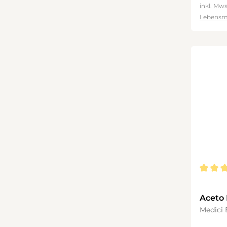
inkl. Mws
Lebensm
Durchsc
Aceto 
Argen
Medici