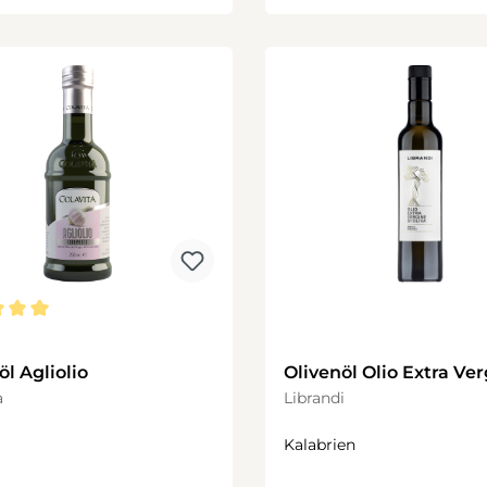
hnittliche Bewertung von 5 von 5 Sternen
öl Agliolio
Olivenöl Olio Extra Ver
Oliva 0,5l
a
Librandi
Kalabrien