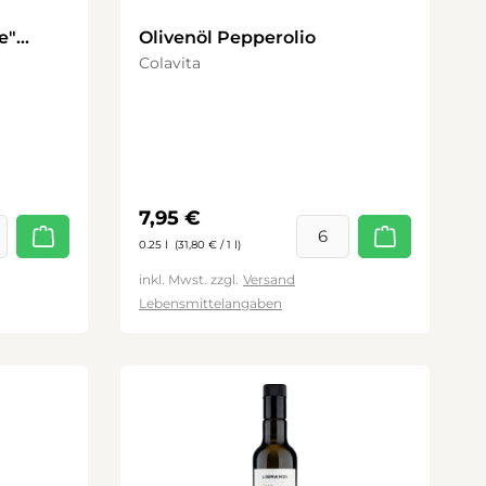
e"
Olivenöl Pepperolio
Colavita
Regulärer Preis:
7,95 €
0.25 l
(31,80 € / 1 l)
inkl. Mwst. zzgl.
Versand
Lebensmittelangaben