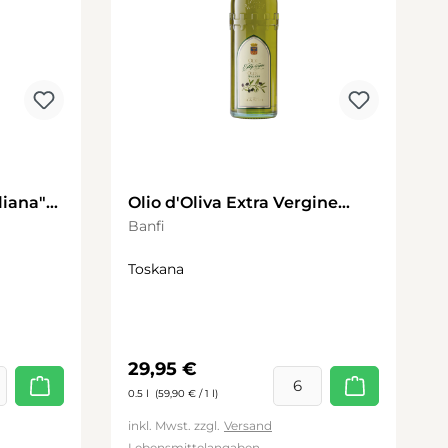
liana"
Olio d'Oliva Extra Vergine
Olivenöl
Banfi
Toskana
Regulärer Preis:
29,95 €
0.5 l
(59,90 € / 1 l)
inkl. Mwst. zzgl.
Versand
Lebensmittelangaben