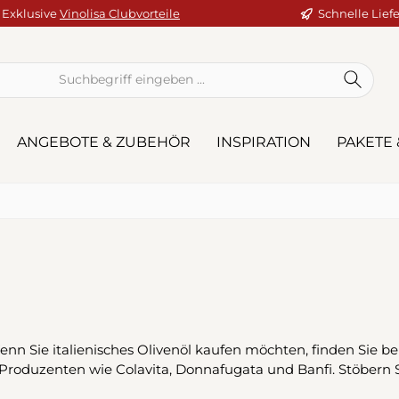
Exklusive
Vinolisa Clubvorteile
Schnelle Lief
ANGEBOTE & ZUBEHÖR
INSPIRATION
PAKETE 
 Wenn Sie italienisches Olivenöl kaufen möchten, finden Sie b
roduzenten wie Colavita, Donnafugata und Banfi. Stöbern S