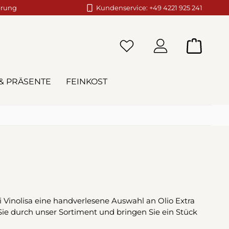
erung
Kundenservice: +49 4221 925 241
Warenko
& PRÄSENTE
FEINKOST
ei Vinolisa eine handverlesene Auswahl an Olio Extra
ie durch unser Sortiment und bringen Sie ein Stück