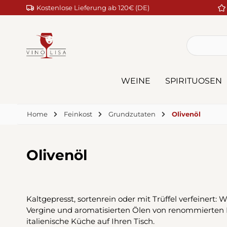
Kostenlose Lieferung ab 120€ (DE)
m Hauptinhalt springen
Zur Suche springen
Zur Hauptnavigation springen
WEINE
SPIRITUOSEN
Home
Feinkost
Grundzutaten
Olivenöl
Olivenöl
Kaltgepresst, sortenrein oder mit Trüffel verfeinert:
Vergine und aromatisierten Ölen von renommierten P
italienische Küche auf Ihren Tisch.