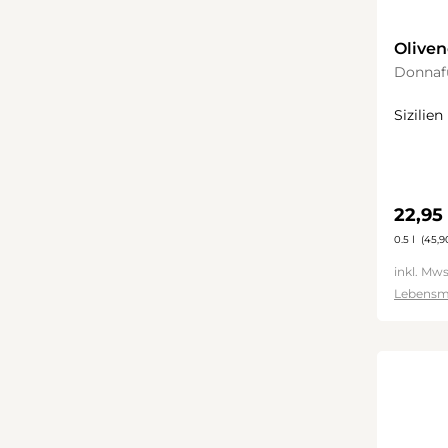
Oliven
Donnaf
Sizilien
Regulä
22,95
0.5 l
(45,90
inkl. Mws
Lebensm