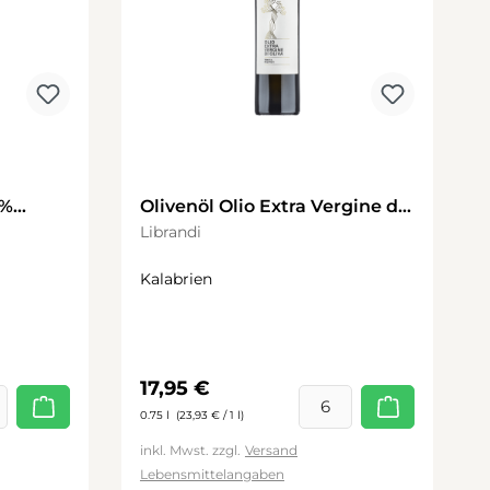
 %
Olivenöl Olio Extra Vergine di
Oliva 0,75l
Librandi
Kalabrien
Regulärer Preis:
17,95 €
0.75 l
(23,93 € / 1 l)
inkl. Mwst. zzgl.
Versand
Lebensmittelangaben