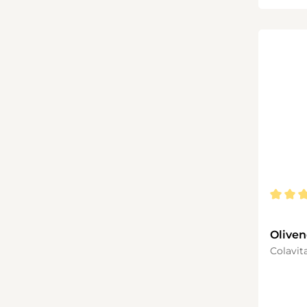
Durchsc
Oliven
Colavit