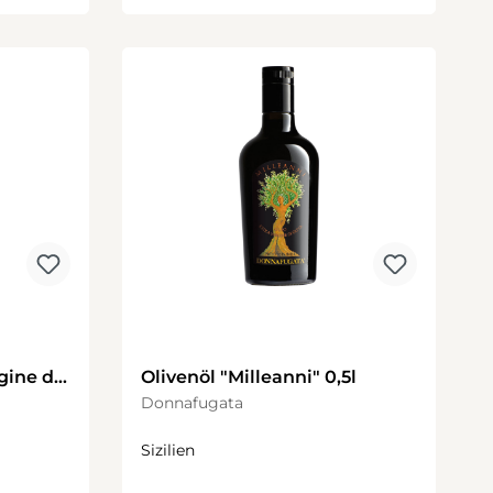
gine di
Olivenöl "Milleanni" 0,5l
Donnafugata
Sizilien