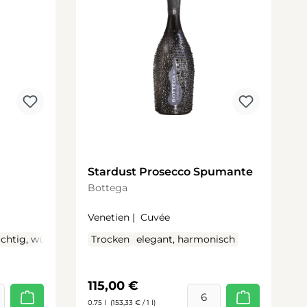
Stardust Prosecco Spumante
Bottega
Venetien |
Cuvée
chtig, würzig
Trocken
elegant, harmonisch
Regulärer Preis:
115,00 €
0.75 l
(153,33 € / 1 l)