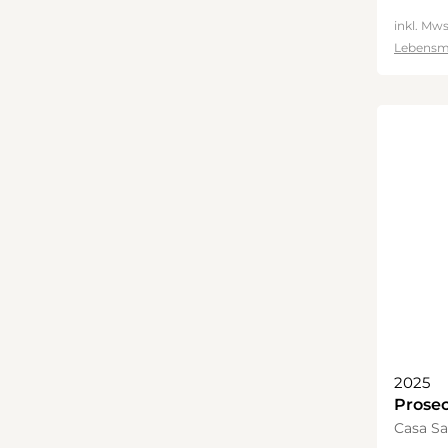
inkl. Mws
Lebensm
2025
Prose
Mille
Casa Sa