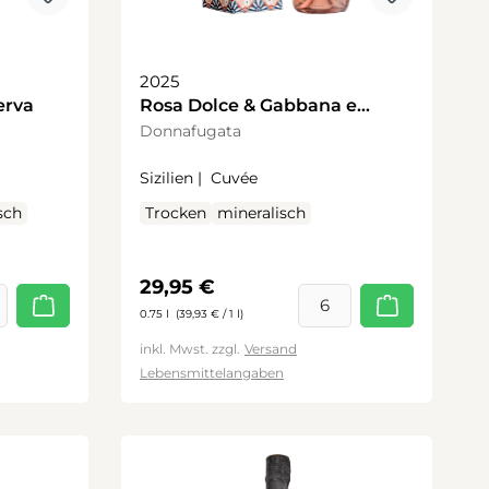
2025
erva
Rosa Dolce & Gabbana e
Donnafugata
Donnafugata
Sizilien |
Cuvée
sch
Trocken
mineralisch
Regulärer Preis:
29,95 €
0.75 l
(39,93 € / 1 l)
inkl. Mwst. zzgl.
Versand
Lebensmittelangaben