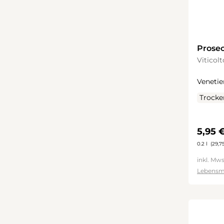
Prose
Extra 
Viticol
Venetie
Trocke
Regulä
5,95 
0.2 l
(29,75
inkl. Mws
Lebensm