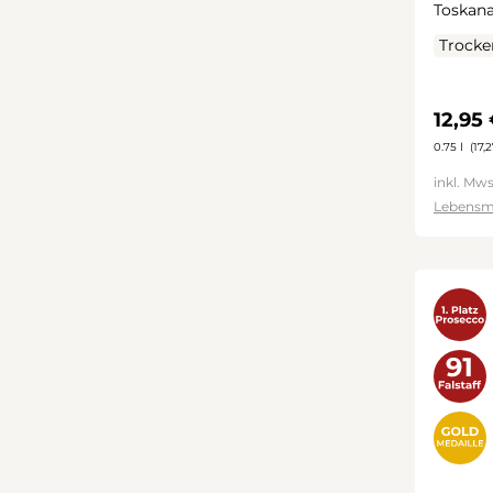
Toskana
Trocke
Regulä
12,95
0.75 l
(17,2
inkl. Mws
Lebensm