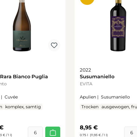
2022
Rara Bianco Puglia
Susumaniello
nto
EVITA
 |
Cuvée
Apulien |
Susumaniello
n
komplex, samtig
Trocken
ausgewogen, fru
rer Preis:
Regulärer Preis:
 €
8,95 €
3 € / 1 l)
0.75 l
(11,93 € / 1 l)