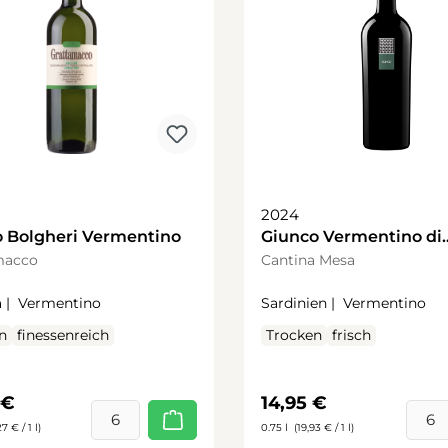
2024
o Bolgheri Vermentino
Giunco Vermentino di
Sardegna
macco
Cantina Mesa
 |
Vermentino
Sardinien |
Vermentino
n
finessenreich
Trocken
frisch
rer Preis:
Regulärer Preis:
 €
14,95 €
7 € / 1 l)
0.75 l
(19,93 € / 1 l)