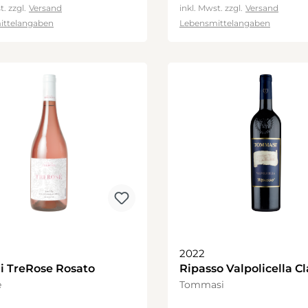
t. zzgl.
Versand
inkl. Mwst. zzgl.
Versand
ittelangaben
Lebensmittelangaben
2022
i TreRose Rosato
Ripasso Valpolicella Cl
Superiore "Etichetta B
e
Tommasi