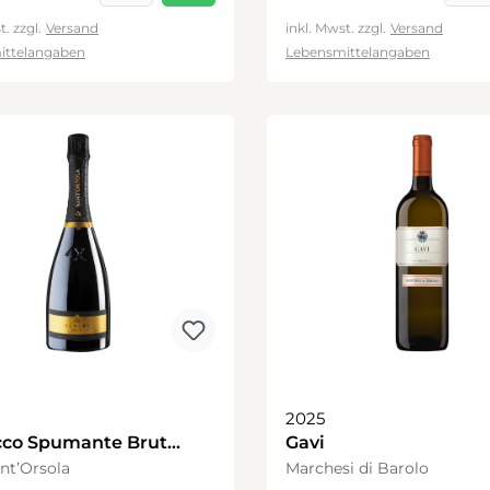
t. zzgl.
Versand
inkl. Mwst. zzgl.
Versand
ittelangaben
Lebensmittelangaben
2025
cco Spumante Brut
Gavi
simato DOC
nt’Orsola
Marchesi di Barolo