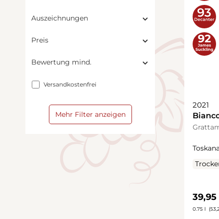
Auszeichnungen
Preis
Bewertung mind.
Filter hinzufügen: Versandkostenfrei
Versandkostenfrei
2021
Mehr Filter anzeigen
Bianc
Gratta
Toskana
Trocke
Regulä
39,95
0.75 l
(53,2