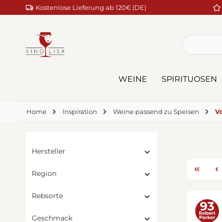
Kostenlose Lieferung ab 120€ (DE)
m Hauptinhalt springen
Zur Suche springen
Zur Hauptnavigation springen
WEINE
SPIRITUOSEN
Home
Inspiration
Weine passend zu Speisen
V
Hersteller
Region
Rebsorte
Geschmack