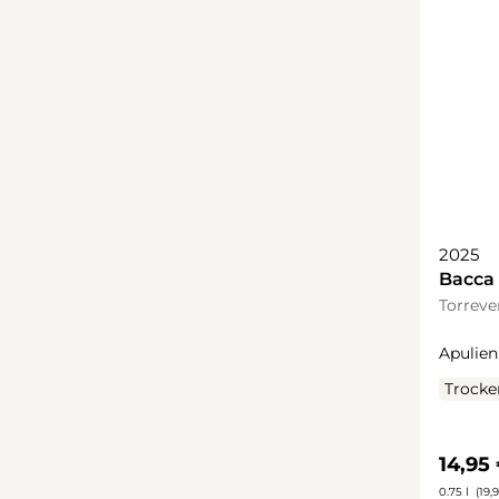
2025
Bacca 
Torreve
Apulien
Trocke
Regulä
14,95
0.75 l
(19,9