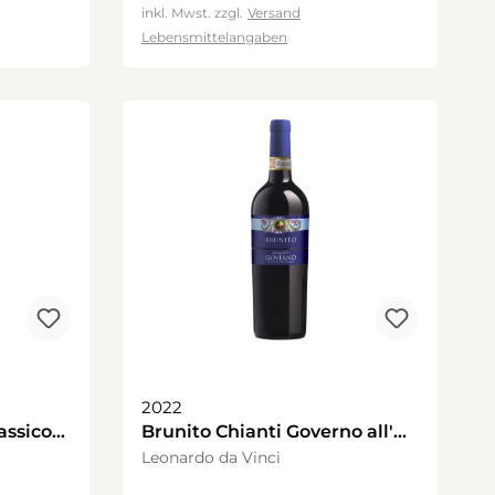
inkl. Mwst. zzgl.
Versand
Lebensmittelangaben
2022
assico
Brunito Chianti Governo all'
lu"
Uso Toscano
Leonardo da Vinci