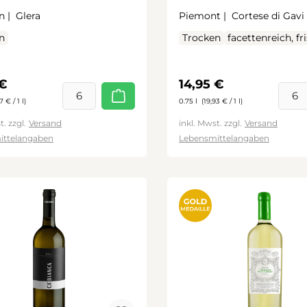
n |
Glera
Piemont |
Cortese di Gavi
n
Trocken
facettenreich, fr
rer Preis:
Regulärer Preis:
 €
14,95 €
7 € / 1 l)
0.75 l
(19,93 € / 1 l)
t. zzgl.
Versand
inkl. Mwst. zzgl.
Versand
ittelangaben
Lebensmittelangaben