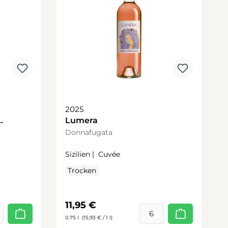
2025
Lumera
Donnafugata
Sizilien |
Cuvée
Trocken
Regulärer Preis:
11,95 €
0.75 l
(15,93 € / 1 l)