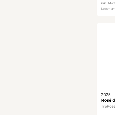
inkl. Mws
Lebensm
2025
Rosé d
TreRos