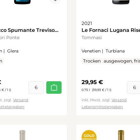
2021
cco Spumante Treviso
Le Fornaci Lugana Ris
Dry 0,2l
tori Ponte
Tommasi
n |
Glera
Venetien |
Turbiana
n
Trocken
ausgewogen, fri
rer Preis:
Regulärer Preis:
€
29,95 €
 € / 1 l)
0.75 l
(39,93 € / 1 l)
t. zzgl.
Versand
inkl. Mwst. zzgl.
Versand
ittelangaben
Lebensmittelangaben