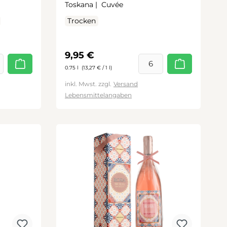
Toskana |
Cuvée
Trocken
Regulärer Preis:
9,95 €
0.75 l
(13,27 € / 1 l)
inkl. Mwst. zzgl.
Versand
Lebensmittelangaben