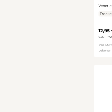
Venetie
Trocke
Regulä
12,95
0.75 l
(17,2
inkl. Mws
Lebensm