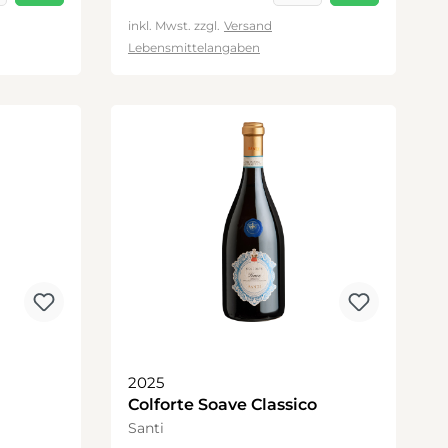
inkl. Mwst. zzgl.
Versand
Lebensmittelangaben
2025
Colforte Soave Classico
Santi