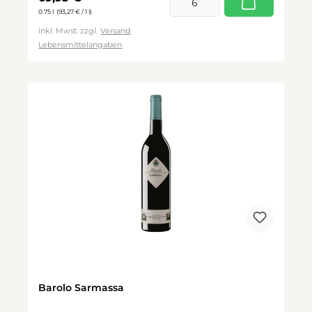
0.75 l
(93,27 € / 1 l)
inkl. Mwst. zzgl.
Versand
Lebensmittelangaben
Barolo Sarmassa