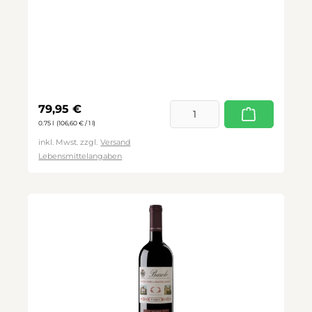
Regulärer Preis:
79,95 €
0.75 l
(106,60 € / 1 l)
inkl. Mwst. zzgl.
Versand
Lebensmittelangaben