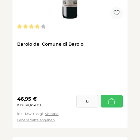
Durchschnittliche Bewertung von 4 von 5 Sternen
Barolo del Comune di Barolo
Regulärer Preis:
46,95 €
0.75 l
(62,60 € / 1 l)
inkl. Mwst. zzgl.
Versand
Lebensmittelangaben