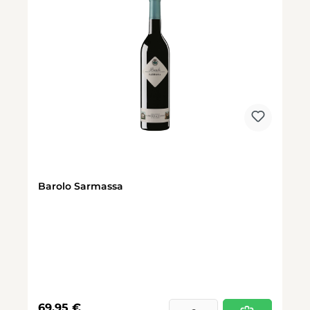
Barolo Sarmassa
Regulärer Preis:
69,95 €