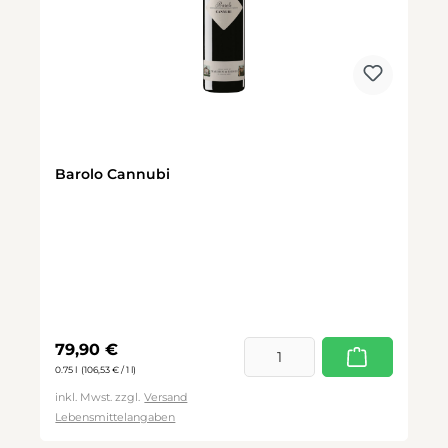
Barolo Cannubi
Regulärer Preis:
79,90 €
0.75 l
(106,53 € / 1 l)
inkl. Mwst. zzgl.
Versand
Lebensmittelangaben