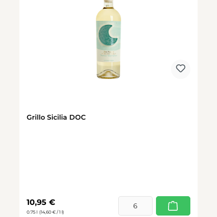
Grillo Sicilia DOC
Regulärer Preis:
10,95 €
0.75 l
(14,60 € / 1 l)