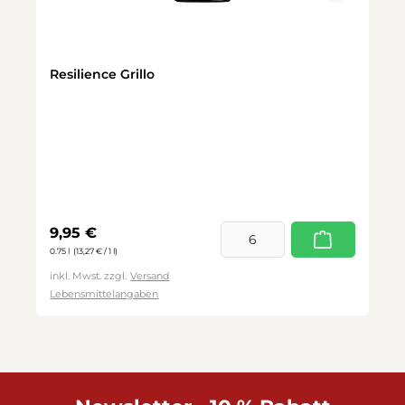
Resilience Grillo
Regulärer Preis:
9,95 €
0.75 l
(13,27 € / 1 l)
inkl. Mwst. zzgl.
Versand
Lebensmittelangaben