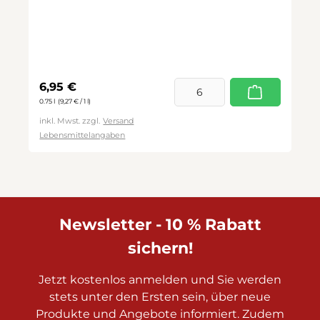
Regulärer Preis:
6,95 €
0.75 l
(9,27 € / 1 l)
inkl. Mwst. zzgl.
Versand
Lebensmittelangaben
Newsletter - 10 % Rabatt
sichern!
Jetzt kostenlos anmelden und Sie werden
stets unter den Ersten sein, über neue
Produkte und Angebote informiert. Zudem