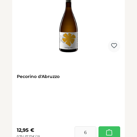
Pecorino d'Abruzzo
Regulärer Preis:
12,95 €
0.75 l
(17,27 € / 1 l)