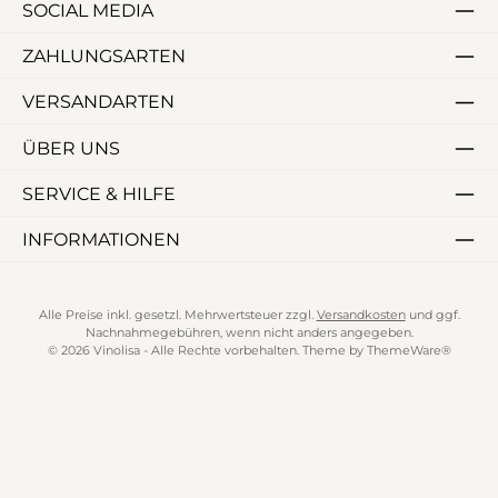
SOCIAL MEDIA
ZAHLUNGSARTEN
VERSANDARTEN
ÜBER UNS
SERVICE & HILFE
INFORMATIONEN
Alle Preise inkl. gesetzl. Mehrwertsteuer zzgl.
Versandkosten
und ggf.
Nachnahmegebühren, wenn nicht anders angegeben.
© 2026 Vinolisa - Alle Rechte vorbehalten. Theme by
ThemeWare®