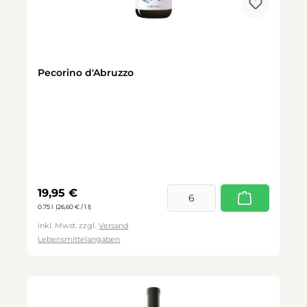
Pecorino d'Abruzzo
Regulärer Preis:
19,95 €
0.75 l
(26,60 € / 1 l)
inkl. Mwst. zzgl.
Versand
Lebensmittelangaben