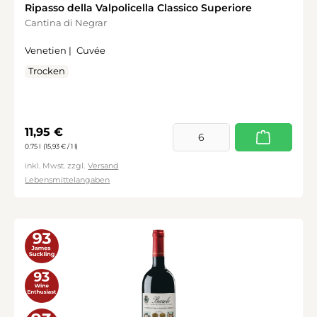
Ripasso della Valpolicella Classico Superiore
Cantina di Negrar
Venetien |
Cuvée
Trocken
Regulärer Preis:
11,95 €
0.75 l
(15,93 € / 1 l)
inkl. Mwst. zzgl.
Versand
Lebensmittelangaben