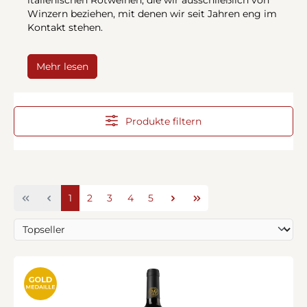
Winzern beziehen, mit denen wir seit Jahren eng im
Kontakt stehen.
Mehr lesen
Produkte filtern
Seite
Seite
Seite
Seite
Seite
1
2
3
4
5