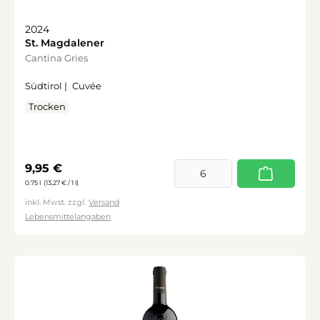
2024
St. Magdalener
Cantina Gries
Südtirol |
Cuvée
Trocken
Regulärer Preis:
9,95 €
0.75 l
(13,27 € / 1 l)
inkl. Mwst. zzgl.
Versand
Lebensmittelangaben