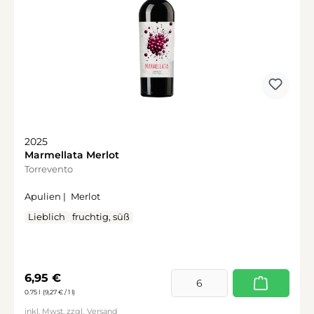
2025
Marmellata Merlot
Torrevento
Apulien |
Merlot
Lieblich
fruchtig, süß
Regulärer Preis:
6,95 €
0.75 l
(9,27 € / 1 l)
inkl. Mwst. zzgl.
Versand