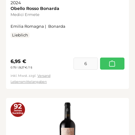
2024
Obello Rosso Bonarda
Medici Ermete
Emilia Romagna |
Bonarda
Lieblich
Regulärer Preis:
6,95 €
0.75 l
(9,27 € / 1 l)
inkl. Mwst. zzgl.
Versand
Lebensmittelangaben