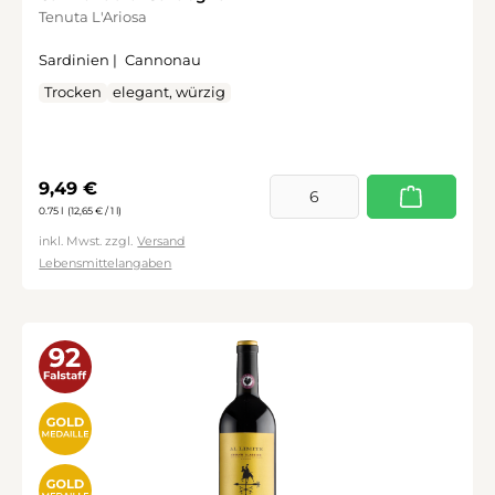
Tenuta L'Ariosa
Sardinien |
Cannonau
Trocken
elegant, würzig
Regulärer Preis:
9,49 €
0.75 l
(12,65 € / 1 l)
inkl. Mwst. zzgl.
Versand
Lebensmittelangaben