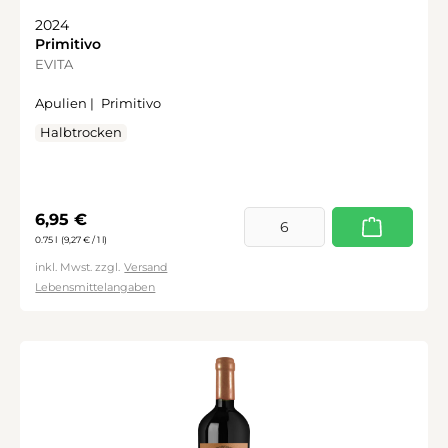
2024
Primitivo
EVITA
Apulien |
Primitivo
Halbtrocken
Regulärer Preis:
6,95 €
0.75 l
(9,27 € / 1 l)
inkl. Mwst. zzgl.
Versand
Lebensmittelangaben