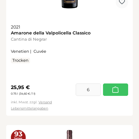
2021
Amarone della Valpolicella Classico
Cantina di Negrar
Venetien |
Cuvée
Trocken
Regulärer Preis:
25,95 €
0.75 l
(34,60 € / 1 l)
inkl. Mwst. zzgl.
Versand
Lebensmittelangaben