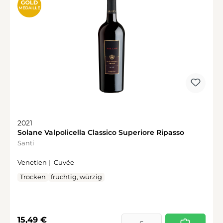
2021
Solane Valpolicella Classico Superiore Ripasso
Santi
Venetien |
Cuvée
Trocken
fruchtig, würzig
Regulärer Preis:
15,49 €