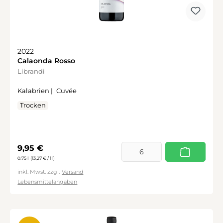
2022
Calaonda Rosso
Librandi
Kalabrien |
Cuvée
Trocken
Regulärer Preis:
9,95 €
0.75 l
(13,27 € / 1 l)
inkl. Mwst. zzgl.
Versand
Lebensmittelangaben