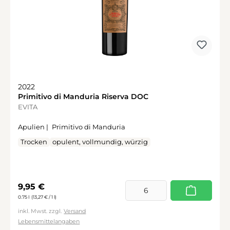
2022
Primitivo di Manduria Riserva DOC
EVITA
Apulien |
Primitivo di Manduria
Trocken
opulent, vollmundig, würzig
Regulärer Preis:
9,95 €
0.75 l
(13,27 € / 1 l)
inkl. Mwst. zzgl.
Versand
Lebensmittelangaben