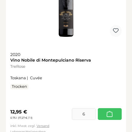
2020
Vino Nobile di Montepulciano Riserva
TreRose
Toskana |
Cuvée
Trocken
Regulärer Preis:
12,95 €
0.75 l
(17,27 € / 1 l)
inkl. Mwst. zzgl.
Versand
Lebensmittelangaben