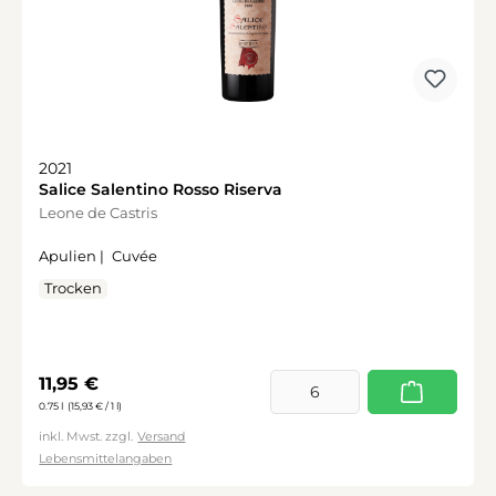
2021
Salice Salentino Rosso Riserva
Leone de Castris
Apulien |
Cuvée
Trocken
Regulärer Preis:
11,95 €
0.75 l
(15,93 € / 1 l)
inkl. Mwst. zzgl.
Versand
Lebensmittelangaben