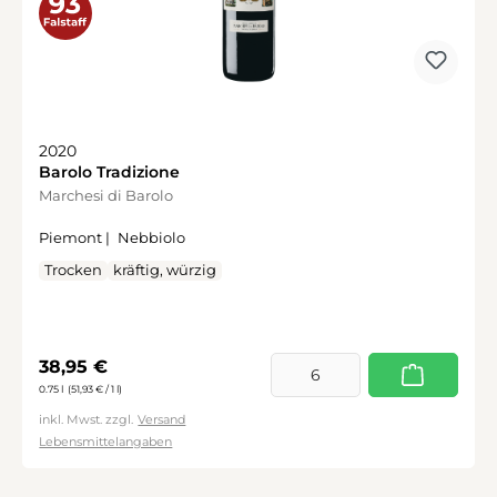
2020
Barolo Tradizione
Marchesi di Barolo
Piemont |
Nebbiolo
Trocken
kräftig, würzig
Regulärer Preis:
38,95 €
0.75 l
(51,93 € / 1 l)
inkl. Mwst. zzgl.
Versand
Lebensmittelangaben