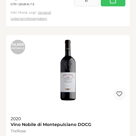
0.75 l
(20,65 € / 1 l)
inkl. Mwst. zzgl.
Versand
Lebensmittelangaben
2020
Vino Nobile di Montepulciano DOCG
TreRose