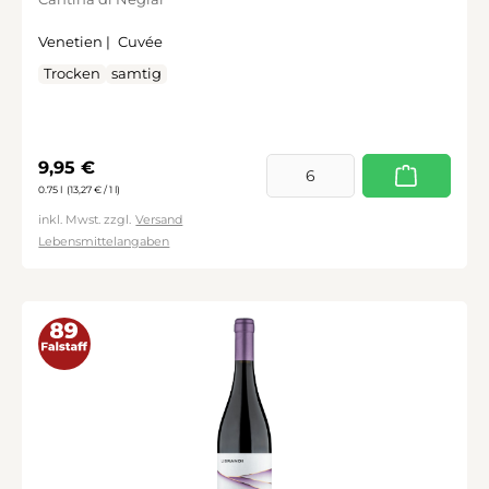
Venetien |
Cuvée
Trocken
samtig
Regulärer Preis:
9,95 €
0.75 l
(13,27 € / 1 l)
inkl. Mwst. zzgl.
Versand
Lebensmittelangaben