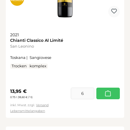
2021
Chianti Classico Al Limité
San Leonino
Toskana |
Sangiovese
Trocken
komplex
Regulärer Preis:
13,95 €
0.75 l
(18,60 € / 1 l)
inkl. Mwst. zzgl.
Versand
Lebensmittelangaben